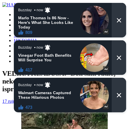
POČETNA
VIJESTI
BIH
TURSKA
SVIJET
HISTORIJA
RELIGIJA
ZANIMLJIVOSTI
CRNA HRONIKA
OBAVIJESTI
VELIKA KLADUŠA: ‘Dok sam radio,
neko mi je poskidao maske sa automobila
ispred džamije’
17 rujna, 2024
haberhana
POČETNA
0