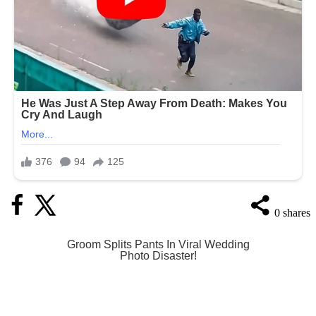
0
shares