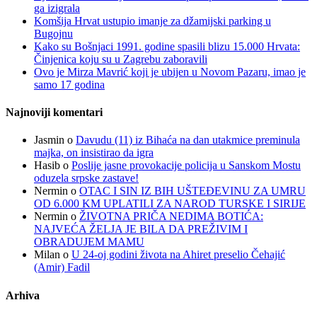
ga izigrala
Komšija Hrvat ustupio imanje za džamijski parking u
Bugojnu
Kako su Bošnjaci 1991. godine spasili blizu 15.000 Hrvata:
Činjenica koju su u Zagrebu zaboravili
Ovo je Mirza Mavrić koji je ubijen u Novom Pazaru, imao je
samo 17 godina
Najnoviji komentari
Jasmin
o
Davudu (11) iz Bihaća na dan utakmice preminula
majka, on insistirao da igra
Hasib
o
Poslije jasne provokacije policija u Sanskom Mostu
oduzela srpske zastave!
Nermin
o
OTAC I SIN IZ BIH UŠTEĐEVINU ZA UMRU
OD 6.000 KM UPLATILI ZA NAROD TURSKE I SIRIJE
Nermin
o
ŽIVOTNA PRIČA NEDIMA BOTIĆA:
NAJVEĆA ŽELJA JE BILA DA PREŽIVIM I
OBRADUJEM MAMU
Milan
o
U 24-oj godini života na Ahiret preselio Čehajić
(Amir) Fadil
Arhiva