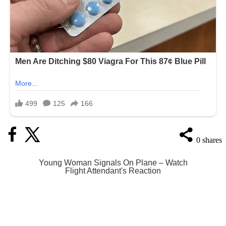
0
shares