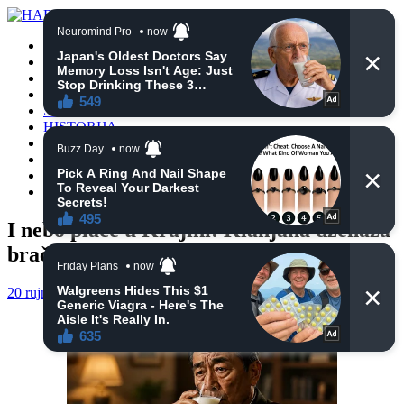
POČETNA
VIJESTI
BIH
TURSKA
SVIJET
HISTORIJA
RELIGIJA
ZANIMLJIVOSTI
CRNA HRONIKA
OBAVIJESTI
I nebo plače u Krajini! Klanjana dženaza
bračnom paru Hajdarević
20 rujna, 2024
haberhana
POČETNA
0