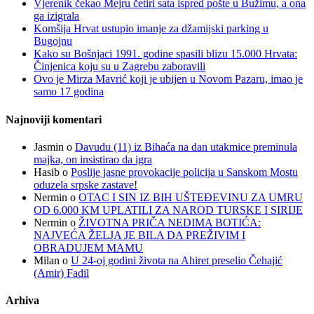
Vjerenik čekao Mejru četiri sata ispred pošte u Bužimu, a ona
ga izigrala
Komšija Hrvat ustupio imanje za džamijski parking u
Bugojnu
Kako su Bošnjaci 1991. godine spasili blizu 15.000 Hrvata:
Činjenica koju su u Zagrebu zaboravili
Ovo je Mirza Mavrić koji je ubijen u Novom Pazaru, imao je
samo 17 godina
Najnoviji komentari
Jasmin
o
Davudu (11) iz Bihaća na dan utakmice preminula
majka, on insistirao da igra
Hasib
o
Poslije jasne provokacije policija u Sanskom Mostu
oduzela srpske zastave!
Nermin
o
OTAC I SIN IZ BIH UŠTEĐEVINU ZA UMRU
OD 6.000 KM UPLATILI ZA NAROD TURSKE I SIRIJE
Nermin
o
ŽIVOTNA PRIČA NEDIMA BOTIĆA:
NAJVEĆA ŽELJA JE BILA DA PREŽIVIM I
OBRADUJEM MAMU
Milan
o
U 24-oj godini života na Ahiret preselio Čehajić
(Amir) Fadil
Arhiva