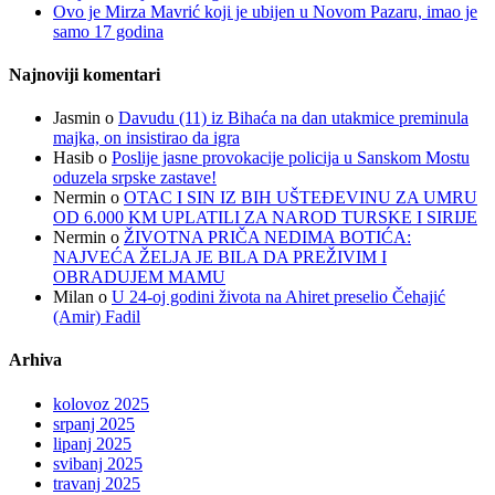
Ovo je Mirza Mavrić koji je ubijen u Novom Pazaru, imao je
samo 17 godina
Najnoviji komentari
Jasmin
o
Davudu (11) iz Bihaća na dan utakmice preminula
majka, on insistirao da igra
Hasib
o
Poslije jasne provokacije policija u Sanskom Mostu
oduzela srpske zastave!
Nermin
o
OTAC I SIN IZ BIH UŠTEĐEVINU ZA UMRU
OD 6.000 KM UPLATILI ZA NAROD TURSKE I SIRIJE
Nermin
o
ŽIVOTNA PRIČA NEDIMA BOTIĆA:
NAJVEĆA ŽELJA JE BILA DA PREŽIVIM I
OBRADUJEM MAMU
Milan
o
U 24-oj godini života na Ahiret preselio Čehajić
(Amir) Fadil
Arhiva
kolovoz 2025
srpanj 2025
lipanj 2025
svibanj 2025
travanj 2025