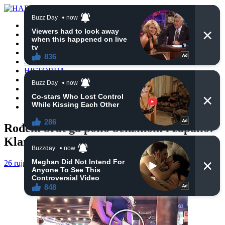
POČETNA
VIJESTI
BIH
TURSKA
SVIJET
HISTORIJA
RELIGIJA
ZANIMLJIVOSTI
CRNA HRONIKA
OBAVIJESTI
Rođeni brat ga polio benzinom i zapalio:
Klanjana dženaza Rusmiru Aljiću
26 rujna, 2024
haberhana
POČETNA
0