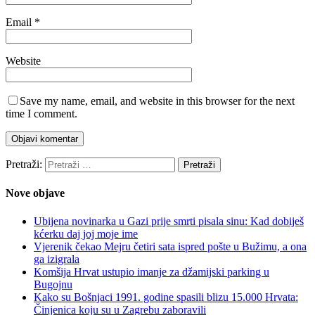
Email
*
Website
Save my name, email, and website in this browser for the next
time I comment.
Pretraži:
Nove objave
Ubijena novinarka u Gazi prije smrti pisala sinu: Kad dobiješ
kćerku daj joj moje ime
Vjerenik čekao Mejru četiri sata ispred pošte u Bužimu, a ona
ga izigrala
Komšija Hrvat ustupio imanje za džamijski parking u
Bugojnu
Kako su Bošnjaci 1991. godine spasili blizu 15.000 Hrvata:
Činjenica koju su u Zagrebu zaboravili