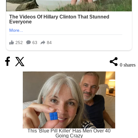
0
shares