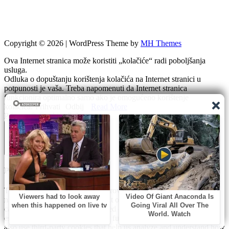
Copyright © 2026 | WordPress Theme by
MH Themes
Ova Internet stranica može koristiti „kolačiće“ radi poboljšanja
usluga.
Odluka o dopuštanju korištenja kolačića na Internet stranici u
potpunosti je vaša. Treba napomenuti da Internet stranica
funkcionira optimalno samo ako je omogućeno korištenje
kolačića.
Prihvati
Odbij
Read More
Privacy & Cookies Policy
Zatvori
Privacy Overview
This website uses cookies to improve your experience while you
navigate through the website. Out of these, the cookies that are
categorized as necessary are stored on your browser as they are
essential for the working of basic functionalities of the website. We
also use third-party cookies that help us analyze and understand how