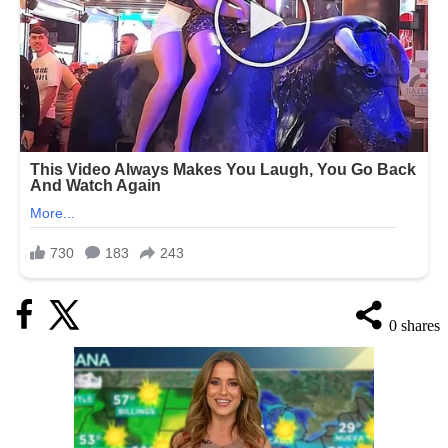
0
shares