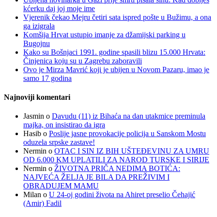
kćerku daj joj moje ime
Vjerenik čekao Mejru četiri sata ispred pošte u Bužimu, a ona
ga izigrala
Komšija Hrvat ustupio imanje za džamijski parking u
Bugojnu
Kako su Bošnjaci 1991. godine spasili blizu 15.000 Hrvata:
Činjenica koju su u Zagrebu zaboravili
Ovo je Mirza Mavrić koji je ubijen u Novom Pazaru, imao je
samo 17 godina
Najnoviji komentari
Jasmin
o
Davudu (11) iz Bihaća na dan utakmice preminula
majka, on insistirao da igra
Hasib
o
Poslije jasne provokacije policija u Sanskom Mostu
oduzela srpske zastave!
Nermin
o
OTAC I SIN IZ BIH UŠTEĐEVINU ZA UMRU
OD 6.000 KM UPLATILI ZA NAROD TURSKE I SIRIJE
Nermin
o
ŽIVOTNA PRIČA NEDIMA BOTIĆA:
NAJVEĆA ŽELJA JE BILA DA PREŽIVIM I
OBRADUJEM MAMU
Milan
o
U 24-oj godini života na Ahiret preselio Čehajić
(Amir) Fadil