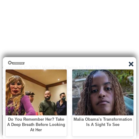
Copyright © 2026 | WordPress Theme by
MH Themes
Ova Internet stranica može koristiti „kolačiće“ radi poboljšanja
usluga.
Odluka o dopuštanju korištenja kolačića na Internet stranici u
potpunosti je vaša. Treba napomenuti da Internet stranica
funkcionira optimalno samo ako je omogućeno korištenje
kolačića.
Prihvati
Odbij
Read More
Privacy & Cookies Policy
Zatvori