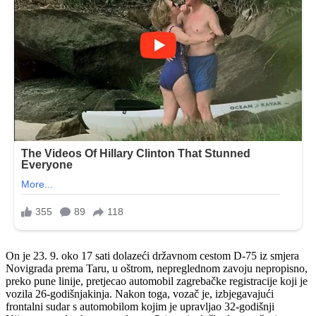
On je 23. 9. oko 17 sati dolazeći državnom cestom D-75 iz smjera
Novigrada prema Taru, u oštrom, nepreglednom zavoju nepropisno,
preko pune linije, pretjecao automobil zagrebačke registracije koji je
vozila 26-godišnjakinja. Nakon toga, vozač je, izbjegavajući
frontalni sudar s automobilom kojim je upravljao 32-godišnji