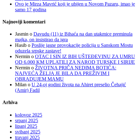
Ovo je Mirza Mavrić koji je ubijen u Novom Pazaru, imao je
samo 17 godina
Najnoviji komentari
Jasmin
o
Davudu (11) iz Bihaća na dan utakmice preminula
majka, on insistirao da igra
Hasib
o
Poslije jasne provokacije policija u Sanskom Mostu
oduzela srpske zastave!
Nermin
o
OTAC I SIN IZ BIH UŠTEĐEVINU ZA UMRU
OD 6.000 KM UPLATILI ZA NAROD TURSKE I SIRIJE
Nermin
o
ŽIVOTNA PRIČA NEDIMA BOTIĆA:
NAJVEĆA ŽELJA JE BILA DA PREŽIVIM I
OBRADUJEM MAMU
Milan
o
U 24-oj godini života na Ahiret preselio Čehajić
(Amir) Fadil
Arhiva
kolovoz 2025
srpanj 2025
lipanj 2025
svibanj 2025
travanj 2025