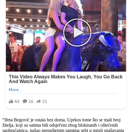
“Ifeta Begović je ostala bez doma. Uprkos tome što se mali broj
žitelja, koji su satima bili odsječeni zbog blokiranih i oštećenih
saobraćajnica, našao prepuštenim samima sebi u misiji spašavanja