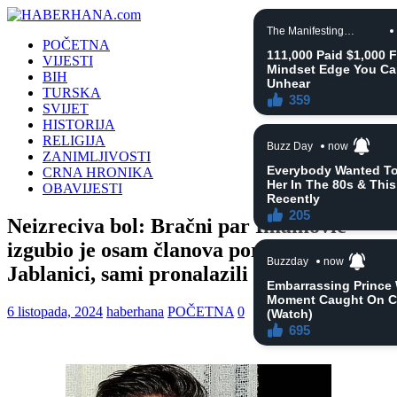
POČETNA
VIJESTI
BIH
TURSKA
SVIJET
HISTORIJA
RELIGIJA
ZANIMLJIVOSTI
CRNA HRONIKA
OBAVIJESTI
Neizreciva bol: Bračni par Imamović
izgubio je osam članova porodice u
Jablanici, sami pronalazili tijela (VIDEO)
6 listopada, 2024
haberhana
POČETNA
0