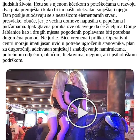
ljudskih života, Ifetu su s njenom kćerkom s poteškoćama u razvoju
dva puta premještali kako bi im našli adekvatan smještaj i njegu.
Dan poslije suočavaju se s nestašicom elementarnih stvari,
presvlake, obuće, jer je većina domove napustila u papučama i
pidžamama. Ipak glavna poruka ove objave je da će žiteljima Donje
Jablanice kao i drugih mjesta pogođenih poplavama biti potrebna
dugoročna pomoć. Ne jurite. Biće vremena i prilika. Operativni
centri moraju imati jasan uvid u potrebe ugroženih stanovnika, plan
za dugoročniji adekvatan smještaj i snabdjevanje namirnicama,
potrebnom odjećom, obućom, lijekovima, njegom, ali i psihološkom
podrškom.