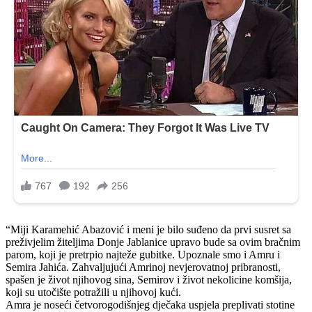
“Miji Karamehić Abazović i meni je bilo suđeno da prvi susret sa
preživjelim žiteljima Donje Jablanice upravo bude sa ovim bračnim
parom, koji je pretrpio najteže gubitke. Upoznale smo i Amru i
Semira Jahića. Zahvaljujući Amrinoj nevjerovatnoj pribranosti,
spašen je život njihovog sina, Semirov i život nekolicine komšija,
koji su utočište potražili u njihovoj kući.
Amra je noseći četvorogodišnjeg dječaka uspjela preplivati stotine