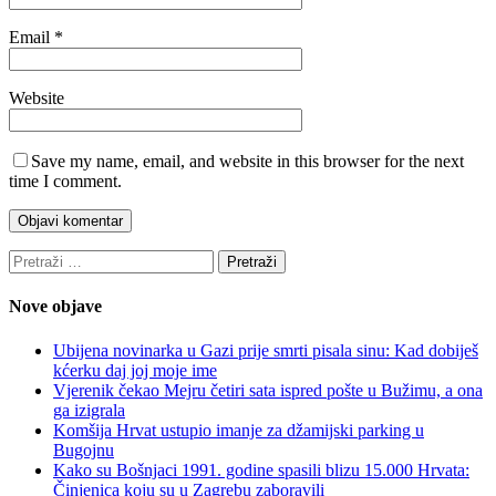
Email
*
Website
Save my name, email, and website in this browser for the next
time I comment.
Pretraži:
Nove objave
Ubijena novinarka u Gazi prije smrti pisala sinu: Kad dobiješ
kćerku daj joj moje ime
Vjerenik čekao Mejru četiri sata ispred pošte u Bužimu, a ona
ga izigrala
Komšija Hrvat ustupio imanje za džamijski parking u
Bugojnu
Kako su Bošnjaci 1991. godine spasili blizu 15.000 Hrvata:
Činjenica koju su u Zagrebu zaboravili