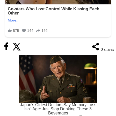
0
shares