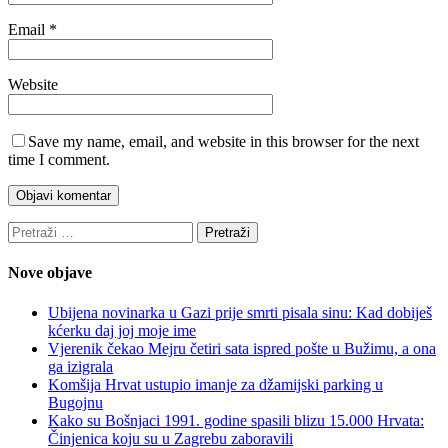
Email
*
Website
Save my name, email, and website in this browser for the next
time I comment.
Pretraži:
Nove objave
Ubijena novinarka u Gazi prije smrti pisala sinu: Kad dobiješ
kćerku daj joj moje ime
Vjerenik čekao Mejru četiri sata ispred pošte u Bužimu, a ona
ga izigrala
Komšija Hrvat ustupio imanje za džamijski parking u
Bugojnu
Kako su Bošnjaci 1991. godine spasili blizu 15.000 Hrvata:
Činjenica koju su u Zagrebu zaboravili