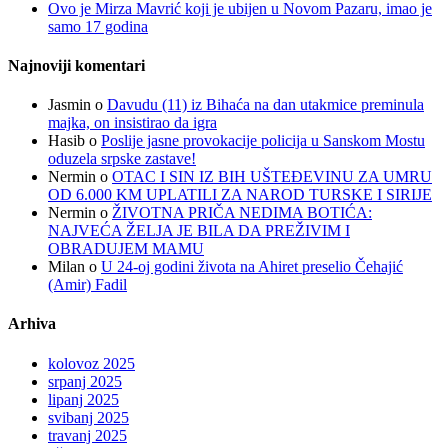
Ovo je Mirza Mavrić koji je ubijen u Novom Pazaru, imao je
samo 17 godina
Najnoviji komentari
Jasmin
o
Davudu (11) iz Bihaća na dan utakmice preminula
majka, on insistirao da igra
Hasib
o
Poslije jasne provokacije policija u Sanskom Mostu
oduzela srpske zastave!
Nermin
o
OTAC I SIN IZ BIH UŠTEĐEVINU ZA UMRU
OD 6.000 KM UPLATILI ZA NAROD TURSKE I SIRIJE
Nermin
o
ŽIVOTNA PRIČA NEDIMA BOTIĆA:
NAJVEĆA ŽELJA JE BILA DA PREŽIVIM I
OBRADUJEM MAMU
Milan
o
U 24-oj godini života na Ahiret preselio Čehajić
(Amir) Fadil
Arhiva
kolovoz 2025
srpanj 2025
lipanj 2025
svibanj 2025
travanj 2025