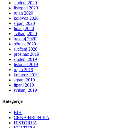
studeni 2020
listopad 2020
rujan 2020
kolovoz 2020
srpanj 2020
lipanj 2020
svibanj 2020
travanj 2020
ožujak 2020
siječanj 2020
prosinac 2019
studeni 2019
listopad 2019
rujan 2019
kolovoz 2019
srpanj 2019
lipanj 2019
svibanj 2019
Kategorije
BIH
CRNA HRONIKA
HISTORIJA
KULTURA