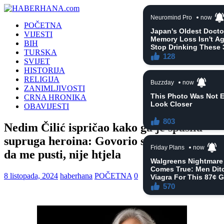
POČETNA
VIJESTI
BIH
TURSKA
SVIJET
HISTORIJA
RELIGIJA
ZANIMLJIVOSTI
CRNA HRONIKA
OBAVIJESTI
Nedim Čilić ispričao kako ga je spasila
supruga heroina: Govorio sam joj da ide,
da me pusti, nije htjela
8 listopada, 2024
haberhana
POČETNA
0