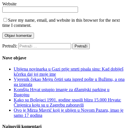
Website
Save my name, email, and website in this browser for the next
time I comment.
Pretraži:
Nove objave
Ubijena novinarka u Gazi prije smrti pisala sinu: Kad dobiješ
kćerku daj joj moje ime
Vjerenik čekao Mejru četiri sata ispred pošte u Bužimu, a ona
ga izigrala
Komšija Hrvat ustupio imanje za džamijski parking u
Bugojnu
Kako su Bošnjaci 1991. godine spasili blizu 15.000 Hrvata:
Činjenica koju su u Zagrebu zaboravili
Ovo je Mirza Mavrić koji je ubijen u Novom Pazaru, imao je
samo 17 godina
Najnoviji komentari