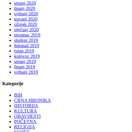
srpanj 2020
lipanj 2020
svibanj 2020
travanj 2020
ožujak 2020
siječanj 2020
prosinac 2019
studeni 2019
listopad 2019
rujan 2019
kolovoz 2019
srpanj 2019
lipanj 2019
svibanj 2019
Kategorije
BIH
CRNA HRONIKA
HISTORIJA
KULTURA
OBAVIJESTI
POČETNA
RELIGIJA