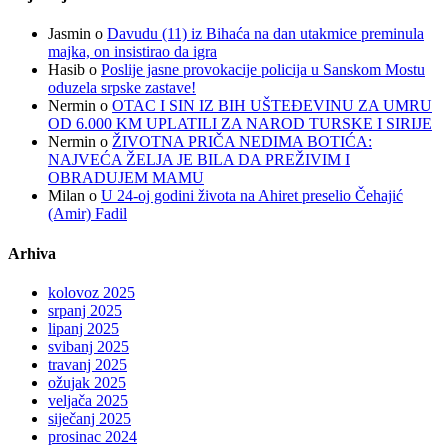
Jasmin
o
Davudu (11) iz Bihaća na dan utakmice preminula
majka, on insistirao da igra
Hasib
o
Poslije jasne provokacije policija u Sanskom Mostu
oduzela srpske zastave!
Nermin
o
OTAC I SIN IZ BIH UŠTEĐEVINU ZA UMRU
OD 6.000 KM UPLATILI ZA NAROD TURSKE I SIRIJE
Nermin
o
ŽIVOTNA PRIČA NEDIMA BOTIĆA:
NAJVEĆA ŽELJA JE BILA DA PREŽIVIM I
OBRADUJEM MAMU
Milan
o
U 24-oj godini života na Ahiret preselio Čehajić
(Amir) Fadil
Arhiva
kolovoz 2025
srpanj 2025
lipanj 2025
svibanj 2025
travanj 2025
ožujak 2025
veljača 2025
siječanj 2025
prosinac 2024