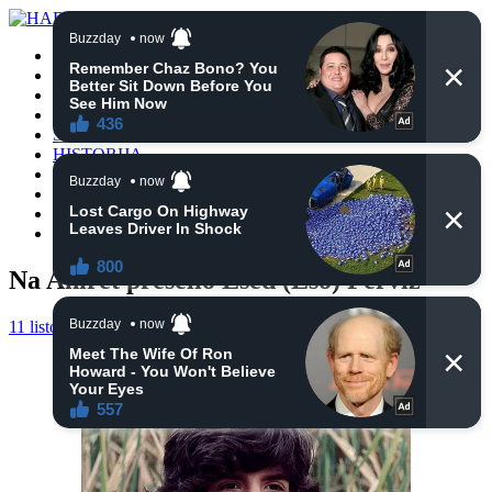
POČETNA
VIJESTI
BIH
TURSKA
SVIJET
HISTORIJA
RELIGIJA
ZANIMLJIVOSTI
CRNA HRONIKA
OBAVIJESTI
Na Ahiret preselio Esed (Eso) Perviz
11 listopada, 2024
haberhana
POČETNA
0