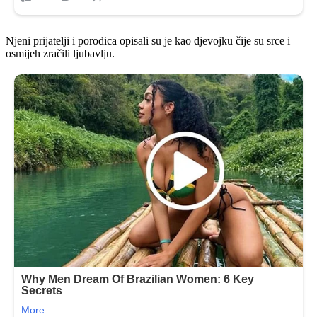
Njeni prijatelji i porodica opisali su je kao djevojku čije su srce i
osmijeh zračili ljubavlju.