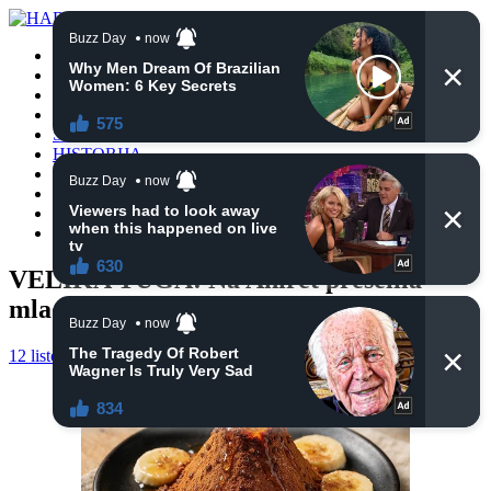
POČETNA
VIJESTI
BIH
TURSKA
SVIJET
HISTORIJA
RELIGIJA
ZANIMLJIVOSTI
CRNA HRONIKA
OBAVIJESTI
VELIKA TUGA: Na Ahiret preselila
mlada Džejla Drapić
12 listopada, 2024
haberhana
POČETNA
0