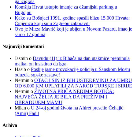
ga izigrala
Komšija Hrvat ustupio imanje za džamijski parking u
Bugojnu
Kako su Bošnjaci 1991. godine spasili blizu 15.000 Hrvata:
Činjenica koju su u Zagrebu zaboravili
Ovo je Mirza Mavrić koji je ubijen u Novom Pazaru, imao je
samo 17 godina
Najnoviji komentari
Jasmin
o
Davudu (11) iz Bihaća na dan utakmice preminula
majka, on insistirao da igra
Hasib
o
Poslije jasne provokacije policija u Sanskom Mostu
oduzela srpske zastave!
Nermin
o
OTAC I SIN IZ BIH UŠTEĐEVINU ZA UMRU
OD 6.000 KM UPLATILI ZA NAROD TURSKE I SIRIJE
Nermin
o
ŽIVOTNA PRIČA NEDIMA BOTIĆA:
NAJVEĆA ŽELJA JE BILA DA PREŽIVIM I
OBRADUJEM MAMU
Milan
o
U 24-oj godini života na Ahiret preselio Čehajić
(Amir) Fadil
Arhiva