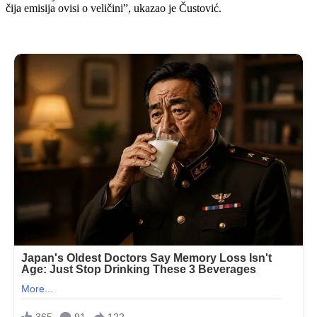
čija emisija ovisi o veličini”, ukazao je Čustović.