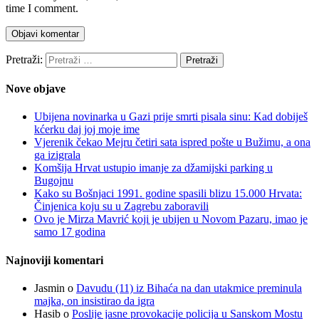
time I comment.
Pretraži:
Nove objave
Ubijena novinarka u Gazi prije smrti pisala sinu: Kad dobiješ
kćerku daj joj moje ime
Vjerenik čekao Mejru četiri sata ispred pošte u Bužimu, a ona
ga izigrala
Komšija Hrvat ustupio imanje za džamijski parking u
Bugojnu
Kako su Bošnjaci 1991. godine spasili blizu 15.000 Hrvata:
Činjenica koju su u Zagrebu zaboravili
Ovo je Mirza Mavrić koji je ubijen u Novom Pazaru, imao je
samo 17 godina
Najnoviji komentari
Jasmin
o
Davudu (11) iz Bihaća na dan utakmice preminula
majka, on insistirao da igra
Hasib
o
Poslije jasne provokacije policija u Sanskom Mostu