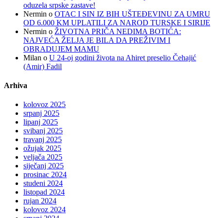
oduzela srpske zastave!
Nermin
o
OTAC I SIN IZ BIH UŠTEĐEVINU ZA UMRU
OD 6.000 KM UPLATILI ZA NAROD TURSKE I SIRIJE
Nermin
o
ŽIVOTNA PRIČA NEDIMA BOTIĆA:
NAJVEĆA ŽELJA JE BILA DA PREŽIVIM I
OBRADUJEM MAMU
Milan
o
U 24-oj godini života na Ahiret preselio Čehajić
(Amir) Fadil
Arhiva
kolovoz 2025
srpanj 2025
lipanj 2025
svibanj 2025
travanj 2025
ožujak 2025
veljača 2025
siječanj 2025
prosinac 2024
studeni 2024
listopad 2024
rujan 2024
kolovoz 2024