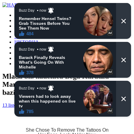
POČETNA
VIJESTI
BIH
TURSKA
SVIJET
HISTORIJA
RELIGIJA
ZANIMLJIVOSTI
CRNA HRONIKA
OBAVIJESTI
Mlada bh. naučnica Bega Karadža
Martinović razvila nove LED diode
bazirane na kvantnim tačkama
13 listopada, 2024
haberhana
POČETNA
0