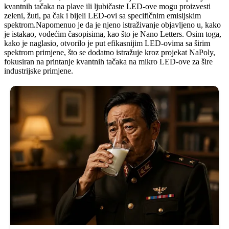
kvantnih tačaka na plave ili ljubičaste LED-ove mogu proizvesti
zeleni, žuti, pa čak i bijeli LED-ovi sa specifičnim emisijskim
spektrom.Napomenuo je da je njeno istraživanje objavljeno u, kako
je istakao, vodećim časopisima, kao što je Nano Letters. Osim toga,
kako je naglasio, otvorilo je put efikasnijim LED-ovima sa širim
spektrom primjene, što se dodatno istražuje kroz projekat NaPoly,
fokusiran na printanje kvantnih tačaka na mikro LED-ove za šire
industrijske primjene.