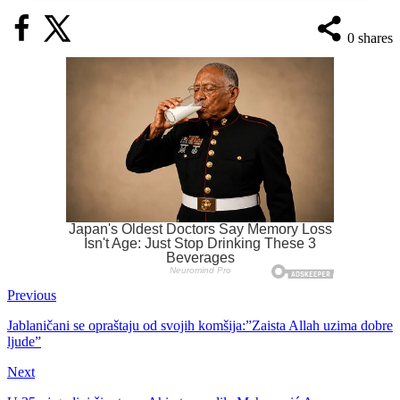
0
shares
Previous
Jablaničani se opraštaju od svojih komšija:”Zaista Allah uzima dobre
ljude”
Next