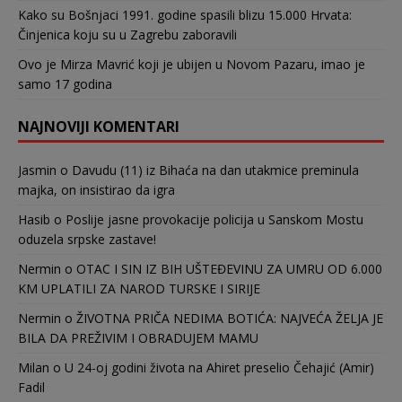
Kako su Bošnjaci 1991. godine spasili blizu 15.000 Hrvata:
Činjenica koju su u Zagrebu zaboravili
Ovo je Mirza Mavrić koji je ubijen u Novom Pazaru, imao je
samo 17 godina
NAJNOVIJI KOMENTARI
Jasmin
o
Davudu (11) iz Bihaća na dan utakmice preminula
majka, on insistirao da igra
Hasib
o
Poslije jasne provokacije policija u Sanskom Mostu
oduzela srpske zastave!
Nermin
o
OTAC I SIN IZ BIH UŠTEĐEVINU ZA UMRU OD 6.000
KM UPLATILI ZA NAROD TURSKE I SIRIJE
Nermin
o
ŽIVOTNA PRIČA NEDIMA BOTIĆA: NAJVEĆA ŽELJA JE
BILA DA PREŽIVIM I OBRADUJEM MAMU
Milan
o
U 24-oj godini života na Ahiret preselio Čehajić (Amir)
Fadil