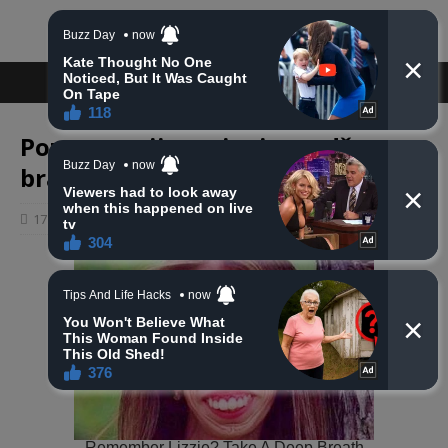
Poznato vrijeme i mjesto dženaze
bračnom paru Haketa
17 listopada, 2024
haberhana