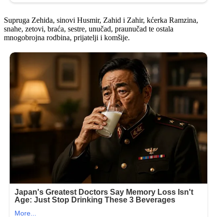
Supruga Zehida, sinovi Husmir, Zahid i Zahir, kćerka Ramzina,
snahe, zetovi, braća, sestre, unučad, praunučad te ostala
mnogobrojna rodbina, prijatelji i komšije.