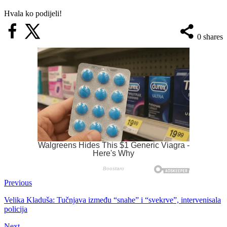
Hvala ko podijeli!
0
shares
Previous
Velika Kladuša: Tučnjava između “snahe” i “svekrve”, intervenisala
policija
Next