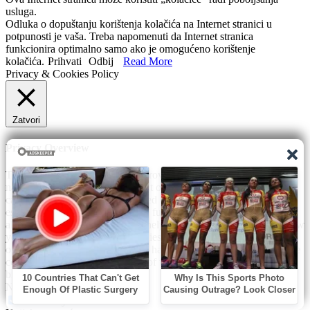
usluga.
Odluka o dopuštanju korištenja kolačića na Internet stranici u
potpunosti je vaša. Treba napomenuti da Internet stranica
funkcionira optimalno samo ako je omogućeno korištenje
kolačića.
Prihvati
Odbij
Read More
Privacy & Cookies Policy
Zatvori
Privacy Overview
This website uses cookies to improve your experience while you
navigate through the website. Out of these, the cookies that are
categorized as necessary are stored on your browser as they are
essential for the working of basic functionalities of the website. We
also use third-party cookies that help us analyze and understand how
you use this website. These cookies will be stored in your browser
only with your consent. You also have the option to opt-out of these
cookies. But opting out of some of these cookies may affect your
browsing experience.
Necessary
Necessary