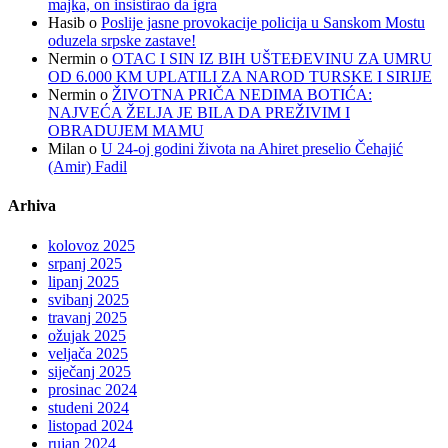
majka, on insistirao da igra
Hasib
o
Poslije jasne provokacije policija u Sanskom Mostu
oduzela srpske zastave!
Nermin
o
OTAC I SIN IZ BIH UŠTEĐEVINU ZA UMRU
OD 6.000 KM UPLATILI ZA NAROD TURSKE I SIRIJE
Nermin
o
ŽIVOTNA PRIČA NEDIMA BOTIĆA:
NAJVEĆA ŽELJA JE BILA DA PREŽIVIM I
OBRADUJEM MAMU
Milan
o
U 24-oj godini života na Ahiret preselio Čehajić
(Amir) Fadil
Arhiva
kolovoz 2025
srpanj 2025
lipanj 2025
svibanj 2025
travanj 2025
ožujak 2025
veljača 2025
siječanj 2025
prosinac 2024
studeni 2024
listopad 2024
rujan 2024