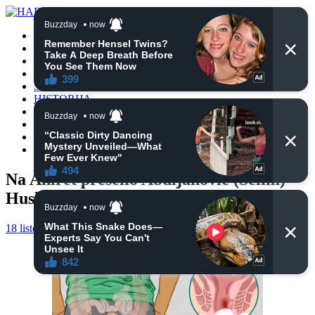
POČETNA
VIJESTI
BIH
TURSKA
SVIJET
HISTORIJA
RELIGIJA
ZANIMLJIVOSTI
CRNA HRONIKA
OBAVIJESTI
Na Ahiret preselio Abdijanović (Selim)
Huska
18 listopada, 2024
haberhana
POČETNA
0