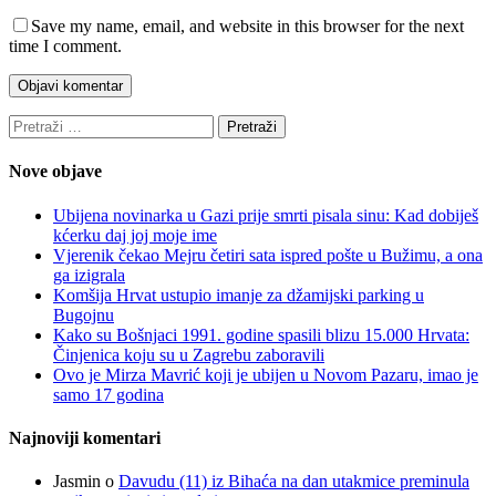
Save my name, email, and website in this browser for the next
time I comment.
Pretraži:
Nove objave
Ubijena novinarka u Gazi prije smrti pisala sinu: Kad dobiješ
kćerku daj joj moje ime
Vjerenik čekao Mejru četiri sata ispred pošte u Bužimu, a ona
ga izigrala
Komšija Hrvat ustupio imanje za džamijski parking u
Bugojnu
Kako su Bošnjaci 1991. godine spasili blizu 15.000 Hrvata:
Činjenica koju su u Zagrebu zaboravili
Ovo je Mirza Mavrić koji je ubijen u Novom Pazaru, imao je
samo 17 godina
Najnoviji komentari
Jasmin
o
Davudu (11) iz Bihaća na dan utakmice preminula