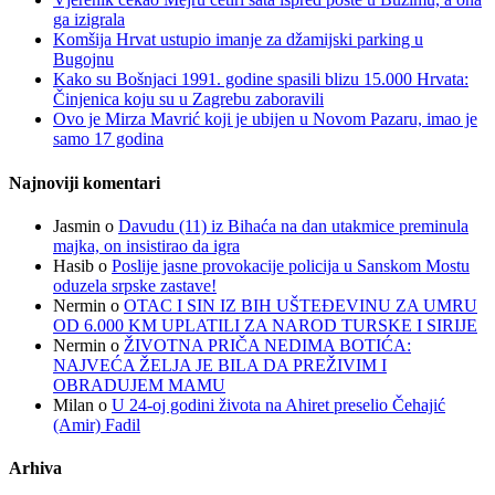
ga izigrala
Komšija Hrvat ustupio imanje za džamijski parking u
Bugojnu
Kako su Bošnjaci 1991. godine spasili blizu 15.000 Hrvata:
Činjenica koju su u Zagrebu zaboravili
Ovo je Mirza Mavrić koji je ubijen u Novom Pazaru, imao je
samo 17 godina
Najnoviji komentari
Jasmin
o
Davudu (11) iz Bihaća na dan utakmice preminula
majka, on insistirao da igra
Hasib
o
Poslije jasne provokacije policija u Sanskom Mostu
oduzela srpske zastave!
Nermin
o
OTAC I SIN IZ BIH UŠTEĐEVINU ZA UMRU
OD 6.000 KM UPLATILI ZA NAROD TURSKE I SIRIJE
Nermin
o
ŽIVOTNA PRIČA NEDIMA BOTIĆA:
NAJVEĆA ŽELJA JE BILA DA PREŽIVIM I
OBRADUJEM MAMU
Milan
o
U 24-oj godini života na Ahiret preselio Čehajić
(Amir) Fadil
Arhiva