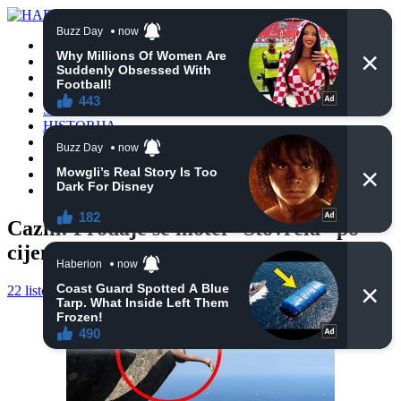
POČETNA
VIJESTI
BIH
TURSKA
SVIJET
HISTORIJA
RELIGIJA
ZANIMLJIVOSTI
CRNA HRONIKA
OBAVIJESTI
Cazin: Prodaje se motel “Stovrela” po
cijeni od 1.780.000 KM
22 listopada, 2024
haberhana
POČETNA
0