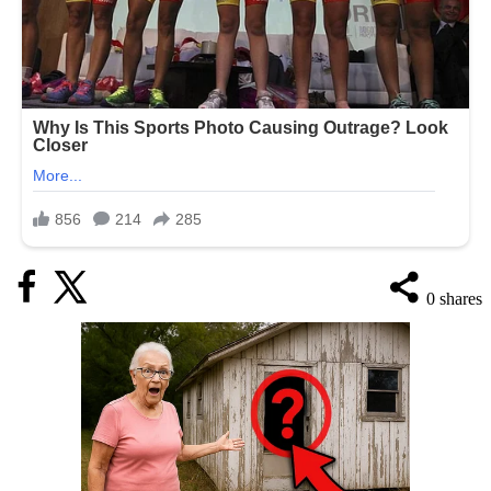
0
shares