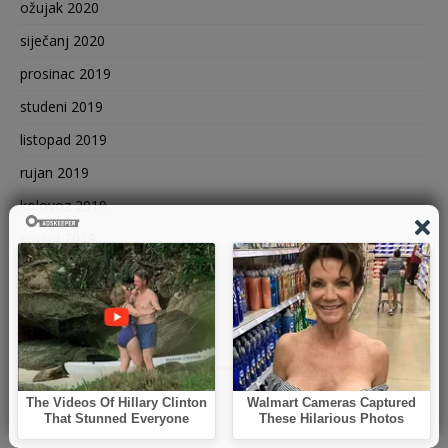
ožujak 2020
siječanj 2020
prosinac 2019
studeni 2019
listopad 2019
rujan 2019
kolovoz 2019
srpanj 2019
lipanj 2019
svibanj 2019
KATEGORIJE
BIH
CRNA HRONIKA