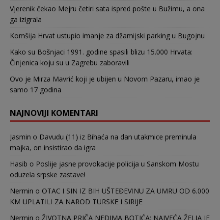
Vjerenik čekao Mejru četiri sata ispred pošte u Bužimu, a ona
ga izigrala
Komšija Hrvat ustupio imanje za džamijski parking u Bugojnu
Kako su Bošnjaci 1991. godine spasili blizu 15.000 Hrvata:
Činjenica koju su u Zagrebu zaboravili
Ovo je Mirza Mavrić koji je ubijen u Novom Pazaru, imao je
samo 17 godina
NAJNOVIJI KOMENTARI
Jasmin
o
Davudu (11) iz Bihaća na dan utakmice preminula
majka, on insistirao da igra
Hasib
o
Poslije jasne provokacije policija u Sanskom Mostu
oduzela srpske zastave!
Nermin
o
OTAC I SIN IZ BIH UŠTEĐEVINU ZA UMRU OD 6.000
KM UPLATILI ZA NAROD TURSKE I SIRIJE
Nermin
o
ŽIVOTNA PRIČA NEDIMA BOTIĆA: NAJVEĆA ŽELJA JE