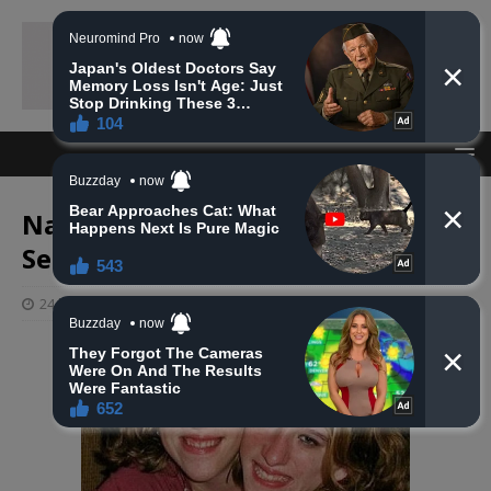
Na Ahiret preselio Delić (Tajiba)
Sead
24 listopada, 2024
haberhana