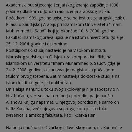
Akademski put stjecanja šerijatskog znanja započinje 1998.
godine odlaskom u Jordan radi učenja arapskog jezika.
Početkom 1999. godine upisuje se na Institut za arapski jezik u
Rijadu u Saudijskoj Arabiji, pri Islamskom Univerzitetu “Imam
Muhammed b. Saud”, koji je okončao 10. 6. 2000. godine.
Fakultet islamskog prava upisuje na istom univerzitetu gdje je
25. 12. 2004. godine i diplomirao.
Postdiplomski studij nastavio je na Visokom institutu
islamskog sudstva, na Odsjeku za komparativni fikh, na
Islamskom univerzitetu “Imam Muhammed b. Saud”, gdje je
24. 2. 2008. godine stekao zvanje magistra sa počasnom
titulom prvog stepena. Zatim nastavlja doktorske studije na
istom Institutu gdje je i doktorirao.
Dr. Hakija Kanurić u toku svog školovanja nije zapostavio ni
hifz Kur’ana, već se i na tom polju potrudio, pa je naučio
Allahovu Knjigu napamet. U njegovoj porodici nije samo on
hafiz Kur’ana, već i njegova supruga, koja je isto tako
svršenica islamskog fakulteta, kao i kćerka i sin.
Na polju naučnoistraživačkog i davetskog rada, dr. Kanurić je