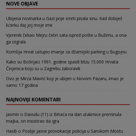
NOVE OBJAVE
Ubijena novinarka u Gazi prije smrti pisala sinu: Kad dobiješ
kćerku daj joj moje ime
Vjerenik čekao Mejru četiri sata ispred pošte u Bužimu, a ona
ga izigrala
Komšija Hrvat ustupio imanje za džamijski parking u Bugojnu
Kako su Bošnjaci 1991. godine spasili blizu 15.000 Hrvata:
Činjenica koju su u Zagrebu zaboravili
Ovo je Mirza Mavrić koji je ubijen u Novom Pazaru, imao je
samo 17 godina
NAJNOVIJI KOMENTARI
Jasmin
o
Davudu (11) iz Bihaća na dan utakmice preminula
majka, on insistirao da igra
Hasib
o
Poslije jasne provokacije policija u Sanskom Mostu