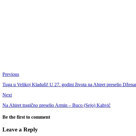
Previous
Tuga u Velikoj Kladuši! U 27. godini života na Ahiret preselio Dženan
Next
Na Ahiret tragično preselio Armin – Buco (Sejo) Kahvić
Be the first to comment
Leave a Reply