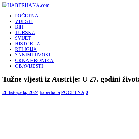
POČETNA
VIJESTI
BIH
TURSKA
SVIJET
HISTORIJA
RELIGIJA
ZANIMLJIVOSTI
CRNA HRONIKA
OBAVIJESTI
Tužne vijesti iz Austrije: U 27. godini živ
28 listopada, 2024
haberhana
POČETNA
0