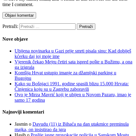
time I comment.
Pretraži:
Nove objave
Ubijena novinarka u Gazi prije smrti pisala sinu: Kad dobiješ
kćerku daj joj moje ime
Vjerenik čekao Mejru četiri sata ispred pošte u Bužimu, a ona
ga izigrala
Komšija Hrvat ustupio imanje za džamijski parking u
Bugojnu
Kako su Bošnjaci 1991. godine spasili blizu 15.000 Hrvata:
Činjenica koju su u Zagrebu zaboravili
Ovo je Mirza Mavrić koji je ubijen u Novom Pazaru, imao je
samo 17 godina
Najnoviji komentari
Jasmin
o
Davudu (11) iz Bihaća na dan utakmice preminula
majka, on insistirao da igra
Hasib
o
Poslije jasne provokacije policija u Sanskom Mostu