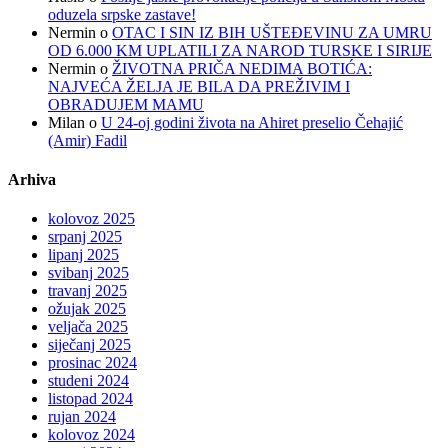
oduzela srpske zastave!
Nermin
o
OTAC I SIN IZ BIH UŠTEĐEVINU ZA UMRU
OD 6.000 KM UPLATILI ZA NAROD TURSKE I SIRIJE
Nermin
o
ŽIVOTNA PRIČA NEDIMA BOTIĆA:
NAJVEĆA ŽELJA JE BILA DA PREŽIVIM I
OBRADUJEM MAMU
Milan
o
U 24-oj godini života na Ahiret preselio Čehajić
(Amir) Fadil
Arhiva
kolovoz 2025
srpanj 2025
lipanj 2025
svibanj 2025
travanj 2025
ožujak 2025
veljača 2025
siječanj 2025
prosinac 2024
studeni 2024
listopad 2024
rujan 2024
kolovoz 2024