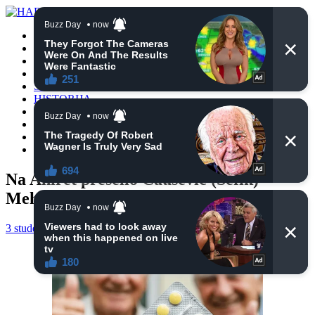
POČETNA
VIJESTI
BIH
TURSKA
SVIJET
HISTORIJA
RELIGIJA
ZANIMLJIVOSTI
CRNA HRONIKA
OBAVIJESTI
Na Ahiret preselio Čaušević (Šefik)
Mehmed
3 studenoga, 2024
haberhana
POČETNA
0