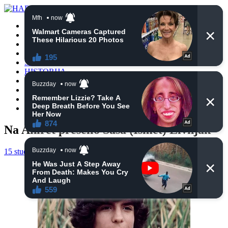
POČETNA
VIJESTI
BIH
TURSKA
SVIJET
HISTORIJA
RELIGIJA
ZANIMLJIVOSTI
CRNA HRONIKA
OBAVIJESTI
Na Ahiret preselio Saša (Ismet) Livnjak
15 studenoga, 2024
haberhana
POČETNA
0