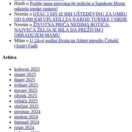
Hasib
o
Poslije jasne provokacije policija u Sanskom Mostu
oduzela srpske zastave!
Nermin
o
OTAC I SIN IZ BIH UŠTEĐEVINU ZA UMRU
OD 6.000 KM UPLATILI ZA NAROD TURSKE I SIRIJE
Nermin
o
ŽIVOTNA PRIČA NEDIMA BOTIĆA:
NAJVEĆA ŽELJA JE BILA DA PREŽIVIM I
OBRADUJEM MAMU
Milan
o
U 24-oj godini života na Ahiret preselio Čehajić
(Amir) Fadil
Arhiva
kolovoz 2025
srpanj 2025
lipanj 2025
svibanj 2025
travanj 2025
ožujak 2025
veljača 2025
siječanj 2025
prosinac 2024
studeni 2024
listopad 2024
rujan 2024