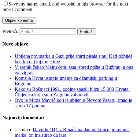
Save my name, email, and website in this browser for the next
time I comment.
Pretraži:
Nove objave
Ubijena novinarka u Gazi prije smrti pisala sinu: Kad dobiješ
kćerku daj joj moje ime
Vjerenik čekao Mejru četiri sata ispred pošte u Bužimu, a ona
ga izigrala
Komšija Hrvat ustupio imanje za džamijski parking u
Bugojnu
Kako su Bošnjaci 1991. godine spasili blizu 15.000 Hrvata:
Činjenica koju su u Zagrebu zaboravili
Ovo je Mirza Mavrić koji je ubijen u Novom Pazaru, imao je
samo 17 godina
Najnoviji komentari
Jasmin
o
Davudu (11) iz Bihaća na dan utakmice preminula
majka, on insistirao da igra