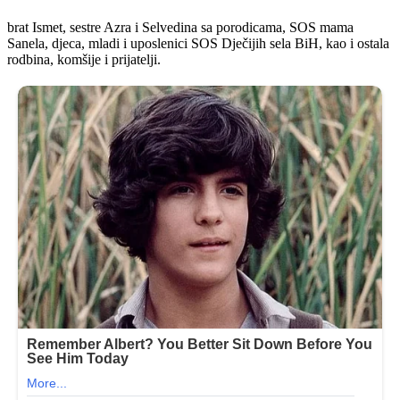
brat Ismet, sestre Azra i Selvedina sa porodicama, SOS mama
Sanela, djeca, mladi i uposlenici SOS Dječijih sela BiH, kao i ostala
rodbina, komšije i prijatelji.