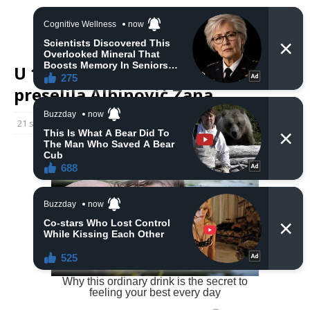
U 17. godini života na Ahiret
preselila Albinović Zana
21 studenoga, 2024
haberhana