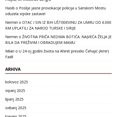
Hasib
o
Poslije jasne provokacije policija u Sanskom Mostu
oduzela srpske zastave!
Nermin
o
OTAC I SIN IZ BIH UŠTEĐEVINU ZA UMRU OD 6.000
KM UPLATILI ZA NAROD TURSKE I SIRIJE
Nermin
o
ŽIVOTNA PRIČA NEDIMA BOTIĆA: NAJVEĆA ŽELJA JE
BILA DA PREŽIVIM I OBRADUJEM MAMU
Milan
o
U 24-oj godini života na Ahiret preselio Čehajić (Amir)
Fadil
ARHIVA
kolovoz 2025
srpanj 2025
lipanj 2025
svibanj 2025
travanj 2025