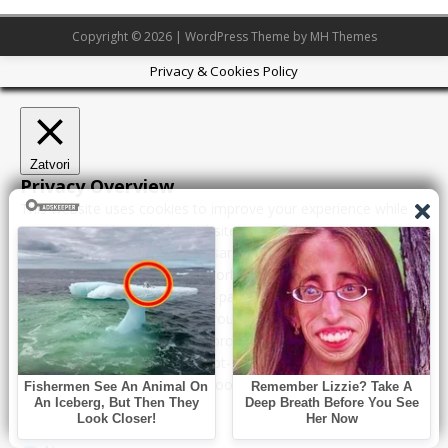
Copyright © 2026 | WordPress Theme by
MH Themes
Privacy & Cookies Policy
Zatvori
Privacy Overview
This website uses cookies to improve your experience while
you navigate through the website. Out of these, the cookies
that are categorized as necessary are stored on your browser
as they are essential for the working of basic functionalities of
the website. We also use third-party cookies that help us
analyze and understand how you use this website. These
cookies will be stored in your browser only with your consent.
You also have the option to opt-out of these cookies. But
opting out of some of these cookies may affect your browsing
experience.
Necessary