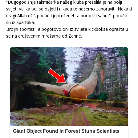
“Dugogodišnja takmičarka našeg kluba preselila je na bolji
svijet. Velika bol se osjeti i nikada te nećemo zaboraviti. Neka ti
dragi Allah dž.š podari lijepi dženet, a porodici sabur”, poručili
su iz Spartaka.
Brojni sportisti, a pogotovo oni iz svijeta kickboksa opraštaju
se na društvenim mrežama od Zanne.