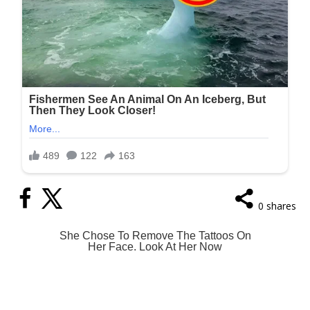
0
shares