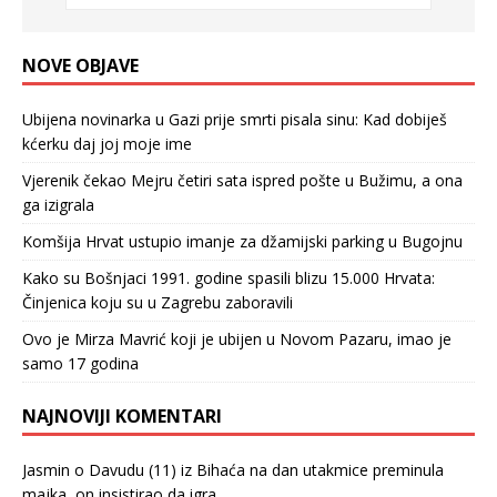
NOVE OBJAVE
Ubijena novinarka u Gazi prije smrti pisala sinu: Kad dobiješ
kćerku daj joj moje ime
Vjerenik čekao Mejru četiri sata ispred pošte u Bužimu, a ona
ga izigrala
Komšija Hrvat ustupio imanje za džamijski parking u Bugojnu
Kako su Bošnjaci 1991. godine spasili blizu 15.000 Hrvata:
Činjenica koju su u Zagrebu zaboravili
Ovo je Mirza Mavrić koji je ubijen u Novom Pazaru, imao je
samo 17 godina
NAJNOVIJI KOMENTARI
Jasmin
o
Davudu (11) iz Bihaća na dan utakmice preminula
majka, on insistirao da igra