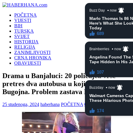
POČETNA
VIJESTI
BIH
TURSKA
SVIJET
HISTORIJA
RELIGIJA
ZANIMLJIVOSTI
CRNA HRONIKA
OBAVIJESTI
Drama u Banjaluci: 20 policajca vrše
pretres dva autobusa u kojima su žene iz
Bugojna. Problem zastava BiH?
25 studenoga, 2024
haberhana
POČETNA
0