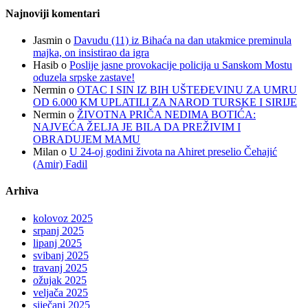
Najnoviji komentari
Jasmin
o
Davudu (11) iz Bihaća na dan utakmice preminula
majka, on insistirao da igra
Hasib
o
Poslije jasne provokacije policija u Sanskom Mostu
oduzela srpske zastave!
Nermin
o
OTAC I SIN IZ BIH UŠTEĐEVINU ZA UMRU
OD 6.000 KM UPLATILI ZA NAROD TURSKE I SIRIJE
Nermin
o
ŽIVOTNA PRIČA NEDIMA BOTIĆA:
NAJVEĆA ŽELJA JE BILA DA PREŽIVIM I
OBRADUJEM MAMU
Milan
o
U 24-oj godini života na Ahiret preselio Čehajić
(Amir) Fadil
Arhiva
kolovoz 2025
srpanj 2025
lipanj 2025
svibanj 2025
travanj 2025
ožujak 2025
veljača 2025
siječanj 2025