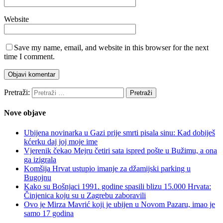
Website
Save my name, email, and website in this browser for the next
time I comment.
Pretraži:
Nove objave
Ubijena novinarka u Gazi prije smrti pisala sinu: Kad dobiješ
kćerku daj joj moje ime
Vjerenik čekao Mejru četiri sata ispred pošte u Bužimu, a ona
ga izigrala
Komšija Hrvat ustupio imanje za džamijski parking u
Bugojnu
Kako su Bošnjaci 1991. godine spasili blizu 15.000 Hrvata:
Činjenica koju su u Zagrebu zaboravili
Ovo je Mirza Mavrić koji je ubijen u Novom Pazaru, imao je
samo 17 godina