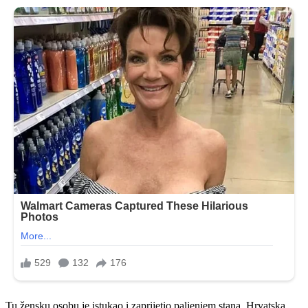
Tu žensku osobu je istukao i zaprijetio paljenjem stana. Hrvatska