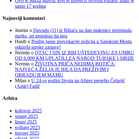
Ovo je Mirza Mavrić koji je ubijen u Novom Pazaru, imao je
samo 17 godina
Najnoviji komentari
Jasmin
o
Davudu (11) iz Bihaća na dan utakmice preminula
majka, on insistirao da igra
Hasib
o
Poslije jasne provokacije policija u Sanskom Mostu
oduzela srpske zastave!
Nermin
o
OTAC I SIN IZ BIH UŠTEĐEVINU ZA UMRU
OD 6.000 KM UPLATILI ZA NAROD TURSKE I SIRIJE
Nermin
o
ŽIVOTNA PRIČA NEDIMA BOTIĆA:
NAJVEĆA ŽELJA JE BILA DA PREŽIVIM I
OBRADUJEM MAMU
Milan
o
U 24-oj godini života na Ahiret preselio Čehajić
(Amir) Fadil
Arhiva
kolovoz 2025
srpanj 2025
lipanj 2025
svibanj 2025
travanj 2025
ožujak 2025