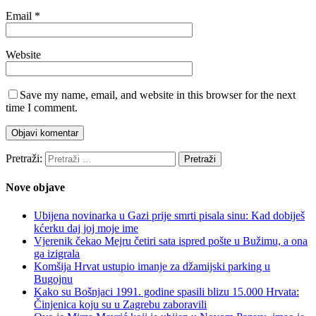
Email
*
Website
Save my name, email, and website in this browser for the next
time I comment.
Pretraži:
Nove objave
Ubijena novinarka u Gazi prije smrti pisala sinu: Kad dobiješ
kćerku daj joj moje ime
Vjerenik čekao Mejru četiri sata ispred pošte u Bužimu, a ona
ga izigrala
Komšija Hrvat ustupio imanje za džamijski parking u
Bugojnu
Kako su Bošnjaci 1991. godine spasili blizu 15.000 Hrvata:
Činjenica koju su u Zagrebu zaboravili