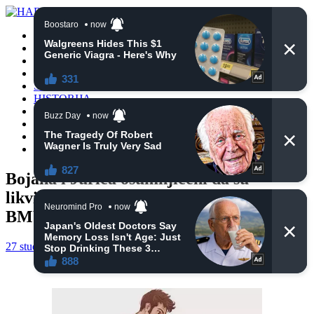
POČETNA
VIJESTI
BIH
TURSKA
SVIJET
HISTORIJA
RELIGIJA
ZANIMLJIVOSTI
CRNA HRONIKA
OBAVIJESTI
Bojana i Jurica osumnjičeni da su
likvidirali Amara Sofića zbog automobila
BMW 3
27 studenoga, 2024
haberhana
POČETNA
0