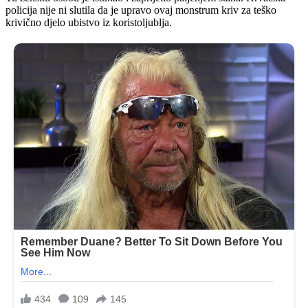
policija nije ni slutila da je upravo ovaj monstrum kriv za teško
krivično djelo ubistvo iz koristoljublja.