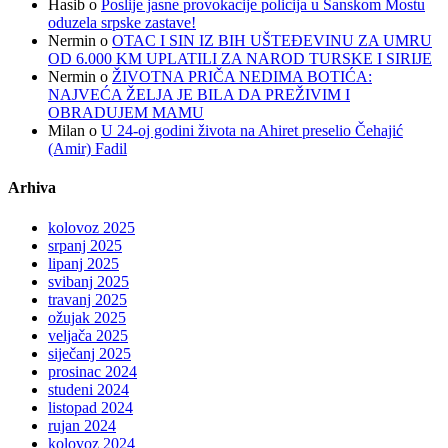
Hasib
o
Poslije jasne provokacije policija u Sanskom Mostu
oduzela srpske zastave!
Nermin
o
OTAC I SIN IZ BIH UŠTEĐEVINU ZA UMRU
OD 6.000 KM UPLATILI ZA NAROD TURSKE I SIRIJE
Nermin
o
ŽIVOTNA PRIČA NEDIMA BOTIĆA:
NAJVEĆA ŽELJA JE BILA DA PREŽIVIM I
OBRADUJEM MAMU
Milan
o
U 24-oj godini života na Ahiret preselio Čehajić
(Amir) Fadil
Arhiva
kolovoz 2025
srpanj 2025
lipanj 2025
svibanj 2025
travanj 2025
ožujak 2025
veljača 2025
siječanj 2025
prosinac 2024
studeni 2024
listopad 2024
rujan 2024
kolovoz 2024