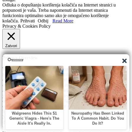
Odluka o dopuštanju korištenja kolačića na Internet stranici u
potpunosti je vaša. Treba napomenuti da Internet stranica
funkcionira optimalno samo ako je omogućeno korištenje
kolačića.
Prihvati
Odbij
Read More
Privacy & Cookies Policy
Zatvori
Privacy Overview
This website uses cookies to improve your experience while you
navigate through the website. Out of these, the cookies that are
categorized as necessary are stored on your browser as they are
essential for the working of basic functionalities of the website. We
also use third-party cookies that help us analyze and understand how
you use this website. These cookies will be stored in your browser
only with your consent. You also have the option to opt-out of these
cookies. But opting out of some of these cookies may affect your
browsing experience.
Necessary
Necessary
Uvijek omogućeno