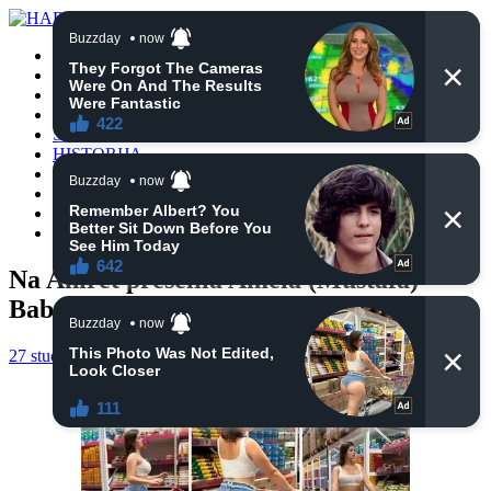
POČETNA
VIJESTI
BIH
TURSKA
SVIJET
HISTORIJA
RELIGIJA
ZANIMLJIVOSTI
CRNA HRONIKA
OBAVIJESTI
Na Ahiret preselila Amela (Mustafa)
Babahmetovic
27 studenoga, 2024
haberhana
POČETNA
0