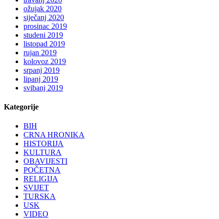
ožujak 2020
siječanj 2020
prosinac 2019
studeni 2019
listopad 2019
rujan 2019
kolovoz 2019
srpanj 2019
lipanj 2019
svibanj 2019
Kategorije
BIH
CRNA HRONIKA
HISTORIJA
KULTURA
OBAVIJESTI
POČETNA
RELIGIJA
SVIJET
TURSKA
USK
VIDEO