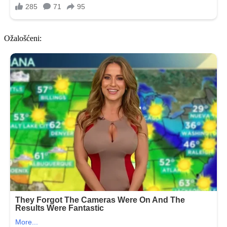
Ožalošćeni: