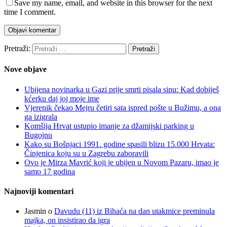
Save my name, email, and website in this browser for the next
time I comment.
Pretraži:
Nove objave
Ubijena novinarka u Gazi prije smrti pisala sinu: Kad dobiješ
kćerku daj joj moje ime
Vjerenik čekao Mejru četiri sata ispred pošte u Bužimu, a ona
ga izigrala
Komšija Hrvat ustupio imanje za džamijski parking u
Bugojnu
Kako su Bošnjaci 1991. godine spasili blizu 15.000 Hrvata:
Činjenica koju su u Zagrebu zaboravili
Ovo je Mirza Mavrić koji je ubijen u Novom Pazaru, imao je
samo 17 godina
Najnoviji komentari
Jasmin
o
Davudu (11) iz Bihaća na dan utakmice preminula
majka, on insistirao da igra