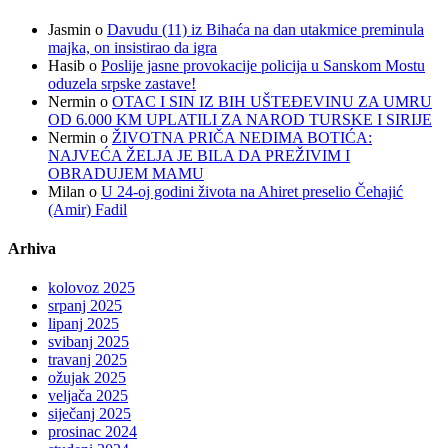
Jasmin
o
Davudu (11) iz Bihaća na dan utakmice preminula
majka, on insistirao da igra
Hasib
o
Poslije jasne provokacije policija u Sanskom Mostu
oduzela srpske zastave!
Nermin
o
OTAC I SIN IZ BIH UŠTEĐEVINU ZA UMRU
OD 6.000 KM UPLATILI ZA NAROD TURSKE I SIRIJE
Nermin
o
ŽIVOTNA PRIČA NEDIMA BOTIĆA:
NAJVEĆA ŽELJA JE BILA DA PREŽIVIM I
OBRADUJEM MAMU
Milan
o
U 24-oj godini života na Ahiret preselio Čehajić
(Amir) Fadil
Arhiva
kolovoz 2025
srpanj 2025
lipanj 2025
svibanj 2025
travanj 2025
ožujak 2025
veljača 2025
siječanj 2025
prosinac 2024