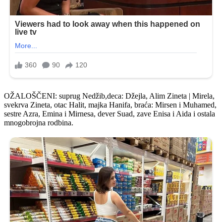
OŽALOŠČENI: suprug Nedžib,deca: Džejla, Alim Zineta | Mirela,
svekrva Zineta, otac Halit, majka Hanifa, braća: Mirsen i Muhamed,
sestre Azra, Emina i Mirnesa, dever Suad, zave Enisa i Aida i ostala
mnogobrojna rodbina.