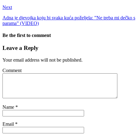
Next
Adna je djevojka koju bi svaka kuća poželjela: ”Ne treba mi dečko s
parama” (VIDEO)
Be the first to comment
Leave a Reply
Your email address will not be published.
Comment
Name
*
Email
*