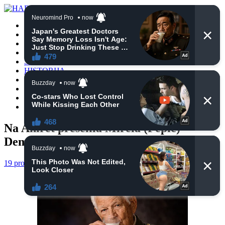
POČETNA
VIJESTI
BIH
TURSKA
SVIJET
HISTORIJA
RELIGIJA
ZANIMLJIVOSTI
CRNA HRONIKA
OBAVIJESTI
Na Ahiret preselila Mirela (Pepić)
Demirović
19 prosinca, 2024
haberhana
POČETNA
0