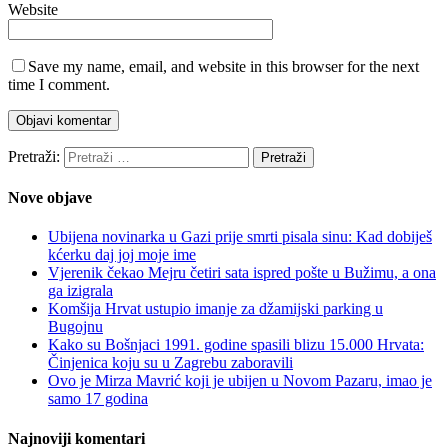
Website
Save my name, email, and website in this browser for the next
time I comment.
Pretraži:
Nove objave
Ubijena novinarka u Gazi prije smrti pisala sinu: Kad dobiješ
kćerku daj joj moje ime
Vjerenik čekao Mejru četiri sata ispred pošte u Bužimu, a ona
ga izigrala
Komšija Hrvat ustupio imanje za džamijski parking u
Bugojnu
Kako su Bošnjaci 1991. godine spasili blizu 15.000 Hrvata:
Činjenica koju su u Zagrebu zaboravili
Ovo je Mirza Mavrić koji je ubijen u Novom Pazaru, imao je
samo 17 godina
Najnoviji komentari