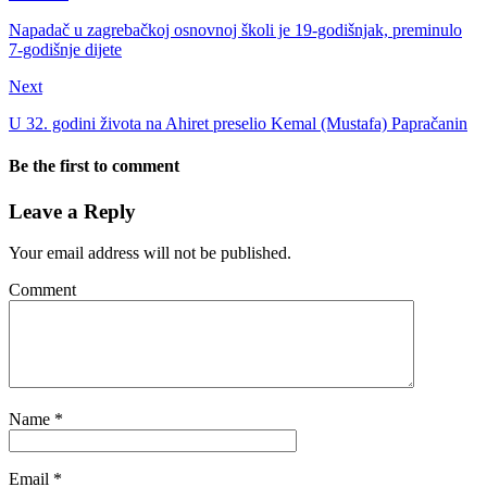
Napadač u zagrebačkoj osnovnoj školi je 19-godišnjak, preminulo
7-godišnje dijete
Next
U 32. godini života na Ahiret preselio Kemal (Mustafa) Papračanin
Be the first to comment
Leave a Reply
Your email address will not be published.
Comment
Name
*
Email
*