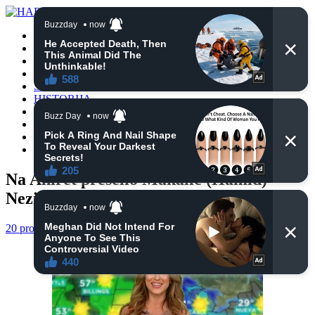
POČETNA
VIJESTI
BIH
TURSKA
SVIJET
HISTORIJA
RELIGIJA
ZANIMLJIVOSTI
CRNA HRONIKA
OBAVIJESTI
Na Ahiret preselio Makalić (Hamid)
Nezir
20 prosinca, 2024
haberhana
POČETNA
0