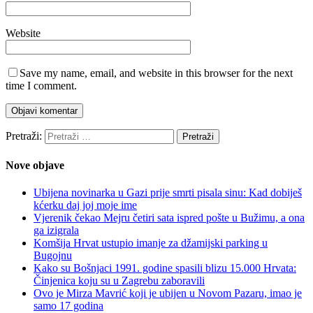
Website
Save my name, email, and website in this browser for the next
time I comment.
Pretraži:
Nove objave
Ubijena novinarka u Gazi prije smrti pisala sinu: Kad dobiješ
kćerku daj joj moje ime
Vjerenik čekao Mejru četiri sata ispred pošte u Bužimu, a ona
ga izigrala
Komšija Hrvat ustupio imanje za džamijski parking u
Bugojnu
Kako su Bošnjaci 1991. godine spasili blizu 15.000 Hrvata:
Činjenica koju su u Zagrebu zaboravili
Ovo je Mirza Mavrić koji je ubijen u Novom Pazaru, imao je
samo 17 godina