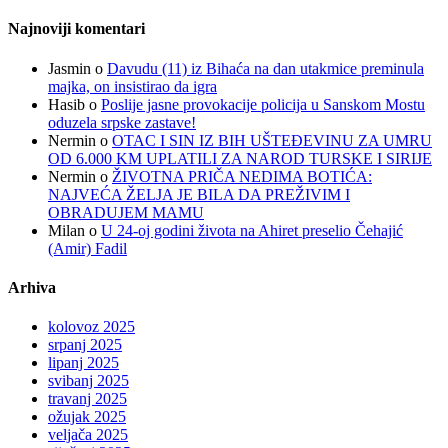
Najnoviji komentari
Jasmin
o
Davudu (11) iz Bihaća na dan utakmice preminula
majka, on insistirao da igra
Hasib
o
Poslije jasne provokacije policija u Sanskom Mostu
oduzela srpske zastave!
Nermin
o
OTAC I SIN IZ BIH UŠTEĐEVINU ZA UMRU
OD 6.000 KM UPLATILI ZA NAROD TURSKE I SIRIJE
Nermin
o
ŽIVOTNA PRIČA NEDIMA BOTIĆA:
NAJVEĆA ŽELJA JE BILA DA PREŽIVIM I
OBRADUJEM MAMU
Milan
o
U 24-oj godini života na Ahiret preselio Čehajić
(Amir) Fadil
Arhiva
kolovoz 2025
srpanj 2025
lipanj 2025
svibanj 2025
travanj 2025
ožujak 2025
veljača 2025