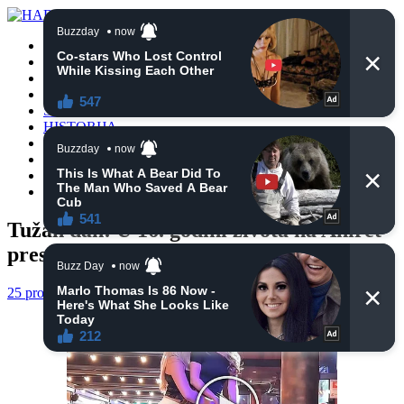
POČETNA
VIJESTI
BIH
TURSKA
SVIJET
HISTORIJA
RELIGIJA
ZANIMLJIVOSTI
CRNA HRONIKA
OBAVIJESTI
Tužan dan! U 16. godini života na Ahiret
preselila Enita Metović
25 prosinca, 2024
haberhana
POČETNA
0