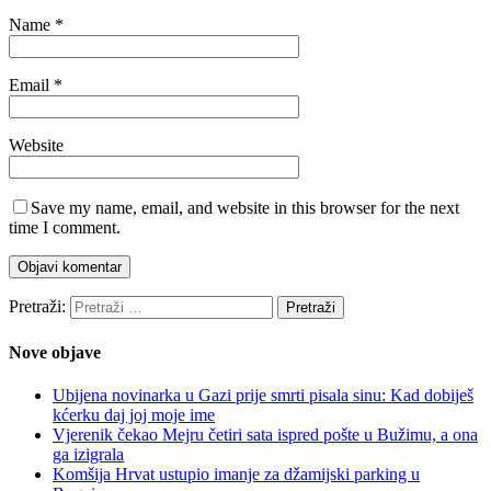
Name
*
Email
*
Website
Save my name, email, and website in this browser for the next
time I comment.
Pretraži:
Nove objave
Ubijena novinarka u Gazi prije smrti pisala sinu: Kad dobiješ
kćerku daj joj moje ime
Vjerenik čekao Mejru četiri sata ispred pošte u Bužimu, a ona
ga izigrala
Komšija Hrvat ustupio imanje za džamijski parking u