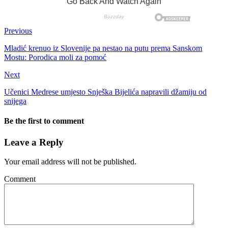
Previous
Mladić krenuo iz Slovenije pa nestao na putu prema Sanskom
Mostu: Porodica moli za pomoć
Next
Učenici Medrese umjesto Snješka Bijelića napravili džamiju od
snijega
Be the first to comment
Leave a Reply
Your email address will not be published.
Comment