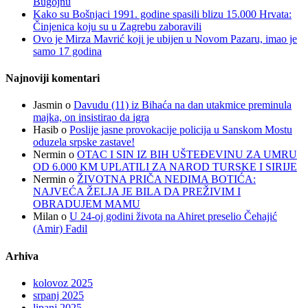
Bugojnu
Kako su Bošnjaci 1991. godine spasili blizu 15.000 Hrvata:
Činjenica koju su u Zagrebu zaboravili
Ovo je Mirza Mavrić koji je ubijen u Novom Pazaru, imao je
samo 17 godina
Najnoviji komentari
Jasmin
o
Davudu (11) iz Bihaća na dan utakmice preminula
majka, on insistirao da igra
Hasib
o
Poslije jasne provokacije policija u Sanskom Mostu
oduzela srpske zastave!
Nermin
o
OTAC I SIN IZ BIH UŠTEĐEVINU ZA UMRU
OD 6.000 KM UPLATILI ZA NAROD TURSKE I SIRIJE
Nermin
o
ŽIVOTNA PRIČA NEDIMA BOTIĆA:
NAJVEĆA ŽELJA JE BILA DA PREŽIVIM I
OBRADUJEM MAMU
Milan
o
U 24-oj godini života na Ahiret preselio Čehajić
(Amir) Fadil
Arhiva
kolovoz 2025
srpanj 2025
lipanj 2025