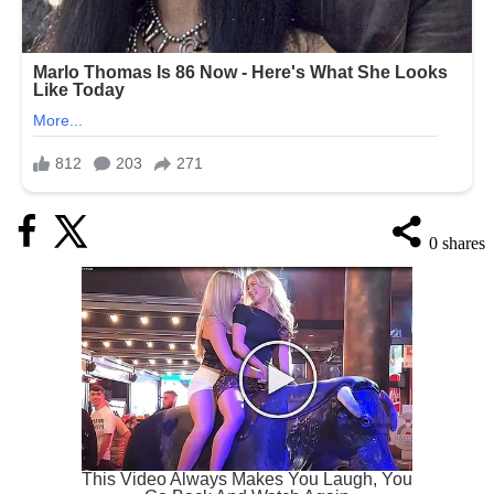
0
shares