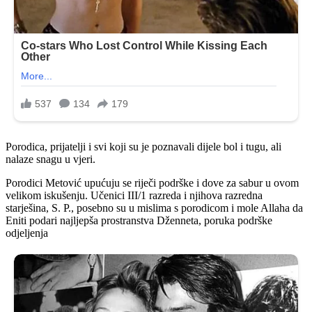
Porodica, prijatelji i svi koji su je poznavali dijele bol i tugu, ali
nalaze snagu u vjeri.
Porodici Metović upućuju se riječi podrške i dove za sabur u ovom
velikom iskušenju. Učenici III/1 razreda i njihova razredna
starješina, S. P., posebno su u mislima s porodicom i mole Allaha da
Eniti podari najljepša prostranstva Dženneta, poruka podrške
odjeljenja