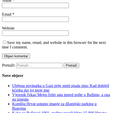
Name
*
Email
*
Website
Save my name, email, and website in this browser for the next
time I comment.
Pretraži:
Nove objave
Ubijena novinarka u Gazi prije smrti pisala sinu: Kad dobiješ
kćerku daj joj moje ime
Vjerenik čekao Mejru četiri sata ispred pošte u Bužimu, a ona
ga izigrala
Komšija Hrvat ustupio imanje za džamijski parking u
Bugojnu
Kako su Bošnjaci 1991. godine spasili blizu 15.000 Hrvata: