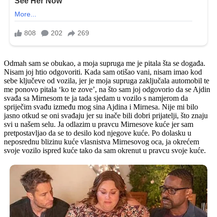
Odmah sam se obukao, a moja supruga me je pitala šta se događa.
Nisam joj htio odgovoriti. Kada sam otišao vani, nisam imao kod
sebe ključeve od vozila, jer je moja supruga zaključala automobil te
me ponovo pitala ‘ko te zove’, na što sam joj odgovorio da se Ajdin
svađa sa Mirnesom te ja tada sjedam u vozilo s namjerom da
spriječim svađu između mog sina Ajdina i Mirnesa. Nije mi bilo
jasno otkud se oni svađaju jer su inače bili dobri prijatelji, što znaju
svi u našem selu. Ja odlazim u pravcu Mirnesove kuće jer sam
pretpostavljao da se to desilo kod njegove kuće. Po dolasku u
neposrednu blizinu kuće vlasnistva Mirnesovog oca, ja okrećem
svoje vozilo ispred kuće tako da sam okrenut u pravcu svoje kuće.