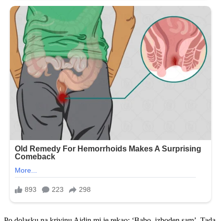
Po dolasku na krivinu Ajdin mi je rekao: ‘Babo, izboden sam’. Tada