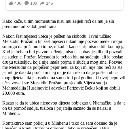
Kako kaže, u tim momentima nisu mu željeli reći da mu je sin
preminuo od zadobijenih rana.
Nakon šest mjeseci ubica je pušten na slobodu. Javni tužilac
Mersudin Pružan u tih šest mjeseci nikad nije pozvao mene i moju
suprugu da pričamo o tome, nikad u kancelariji nismo bili kod njega.
Kad je trebalo biti glavno suđenje, nisu nas obavijestili niti pozvali
na suđenje. Pružan Mersudin je trebao biti na suđenju, ali je poslao
drugu tužiteljicu koja nije imala pojma o slučaju mog sina. Pozvao
me Mersudin da potpišem papir neki za koji mi nije htio reći za šta
je, niti je dao da pročitam i taj mi je dan rekao da je pušten ubica
mog djeteta i da je osuđen na samo tri i pol godine. U ovoj nepravdi
učestvovali su: Mersudin Pružan, presjednik Vijeća sudija
Mehmedalija Husejnović i advokat Ferizović Bekir koji su dobili
20.000 eura.
Kazao je da je ubica njegovog djeteta pobjegao u Njemačku, a da je
on uz pomoć sudija, tužioca i prijatelja saznao da se nalazi u
Minhenu.
Kontaktirao sam policiju u Minhenu i tako da sam doznao da je
uhvaćen u krađi i trgovini drogom i tako je prebačen u BiH,