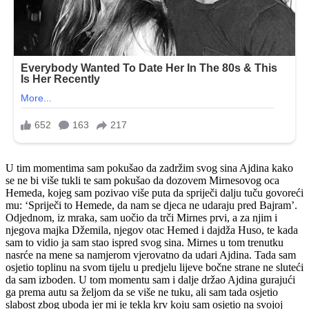
U tim momentima sam pokušao da zadržim svog sina Ajdina kako
se ne bi više tukli te sam pokušao da dozovem Mirnesovog oca
Hemeda, kojeg sam pozivao više puta da spriječi dalju tuču govoreći
mu: ‘Spriječi to Hemede, da nam se djeca ne udaraju pred Bajram’.
Odjednom, iz mraka, sam uočio da trči Mirnes prvi, a za njim i
njegova majka Džemila, njegov otac Hemed i dajdža Huso, te kada
sam to vidio ja sam stao ispred svog sina. Mirnes u tom trenutku
nasrće na mene sa namjerom vjerovatno da udari Ajdina. Tada sam
osjetio toplinu na svom tijelu u predjelu lijeve bočne strane ne sluteći
da sam izboden. U tom momentu sam i dalje držao Ajdina gurajući
ga prema autu sa željom da se više ne tuku, ali sam tada osjetio
slabost zbog uboda jer mi je tekla krv koju sam osjetio na svojoj