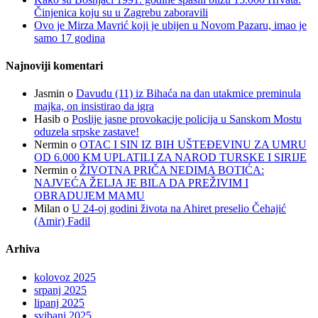
Činjenica koju su u Zagrebu zaboravili
Ovo je Mirza Mavrić koji je ubijen u Novom Pazaru, imao je
samo 17 godina
Najnoviji komentari
Jasmin
o
Davudu (11) iz Bihaća na dan utakmice preminula
majka, on insistirao da igra
Hasib
o
Poslije jasne provokacije policija u Sanskom Mostu
oduzela srpske zastave!
Nermin
o
OTAC I SIN IZ BIH UŠTEĐEVINU ZA UMRU
OD 6.000 KM UPLATILI ZA NAROD TURSKE I SIRIJE
Nermin
o
ŽIVOTNA PRIČA NEDIMA BOTIĆA:
NAJVEĆA ŽELJA JE BILA DA PREŽIVIM I
OBRADUJEM MAMU
Milan
o
U 24-oj godini života na Ahiret preselio Čehajić
(Amir) Fadil
Arhiva
kolovoz 2025
srpanj 2025
lipanj 2025
svibanj 2025