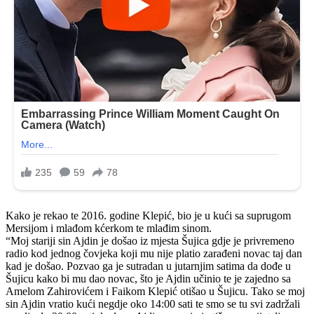
Kako je rekao te 2016. godine Klepić, bio je u kući sa suprugom
Mersijom i mlađom kćerkom te mlađim sinom.
“Moj stariji sin Ajdin je došao iz mjesta Šujica gdje je privremeno
radio kod jednog čovjeka koji mu nije platio zarađeni novac taj dan
kad je došao. Pozvao ga je sutradan u jutarnjim satima da dođe u
Šujicu kako bi mu dao novac, što je Ajdin učinio te je zajedno sa
Amelom Zahirovićem i Faikom Klepić otišao u Šujicu. Tako se moj
sin Ajdin vratio kući negdje oko 14:00 sati te smo se tu svi zadržali