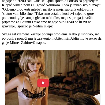
negdje do 20:00 sati, kada se Ajdin spremio i otišao sa prijateljem
Klepić Almedinom i Gigović Admirom. Tada je rekao svojoj majci:
‘Odosmo ti dovesti mladu’, na što je moja supruga odgovorila
‘sretno vam bilo sine.’ Tako smo ostali u kući svi zajedno gore
pomenuti, gdje sam ja gledao neki film, moja supruga je vršila
pripreme za Bajram i tako smo negdje oko 00:40 otišli svi na
spavanje, ispričao je Nedim Klepić.
Svega sat vremena kasnije počinju problemi. Kako je ispričao, sat i
po poslije ponoći mu je zazvonio mobitel i sin Ajdin mu je rekao da
ga je Mirnes Zahirović napao.