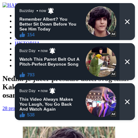
POČETNA
VIJESTI
BIH
TURSKA
SVIJET
HISTORIJA
RELIGIJA
ZANIMLJIVOSTI
CRNA HRONIKA
OBAVIJESTI
Nedim je jučer presudio ubici svog sina:
Kako je o tom događaju pričao prije
osam godina
28 prosinca, 2024
haberhana
POČETNA
0