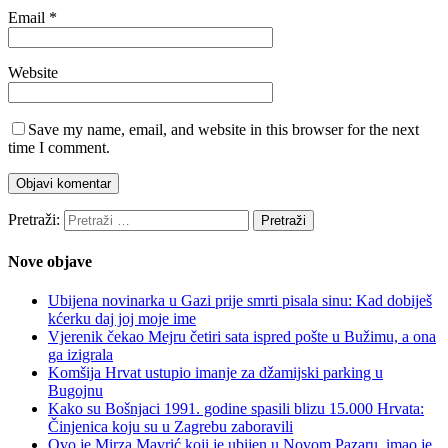
Email
*
Website
Save my name, email, and website in this browser for the next
time I comment.
Pretraži:
Nove objave
Ubijena novinarka u Gazi prije smrti pisala sinu: Kad dobiješ
kćerku daj joj moje ime
Vjerenik čekao Mejru četiri sata ispred pošte u Bužimu, a ona
ga izigrala
Komšija Hrvat ustupio imanje za džamijski parking u
Bugojnu
Kako su Bošnjaci 1991. godine spasili blizu 15.000 Hrvata:
Činjenica koju su u Zagrebu zaboravili
Ovo je Mirza Mavrić koji je ubijen u Novom Pazaru, imao je