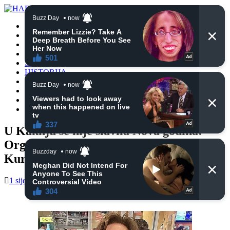
POČETNA
VIJESTI
BIH
TURSKA
SVIJET
HISTORIJA
RELIGIJA
ZANIMLJIVOSTI
CRNA HRONIKA
OBAVIJESTI
U Kaknju se nije slavila Nova godina:
Organizovana tradicionalna “Večer
Kur’ana”
1 siječnja, 2025
haberhana
POČETNA
0