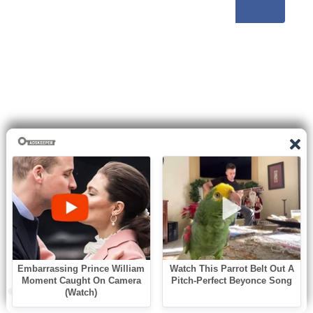
0
shares