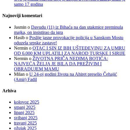
samo 17 godina
Najnoviji komentari
Jasmin
o
Davudu (11) iz Bihaća na dan utakmice preminula
majka, on insistirao da igra
Hasib
o
Poslije jasne provokacije policija u Sanskom Mostu
oduzela srpske zastave!
Nermin
o
OTAC I SIN IZ BIH UŠTEĐEVINU ZA UMRU
OD 6.000 KM UPLATILI ZA NAROD TURSKE I SIRIJE
Nermin
o
ŽIVOTNA PRIČA NEDIMA BOTIĆA:
NAJVEĆA ŽELJA JE BILA DA PREŽIVIM I
OBRADUJEM MAMU
Milan
o
U 24-oj godini života na Ahiret preselio Čehajić
(Amir) Fadil
Arhiva
kolovoz 2025
srpanj 2025
lipanj 2025
svibanj 2025
travanj 2025
ožujak 2025