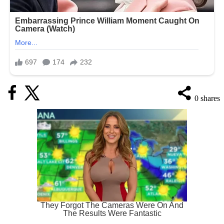
0
shares