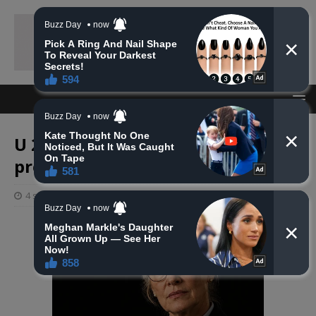
U 27. godini života na Ahiret
preselio Haris ( Suad) Jašarspahić
4 siječnja, 2025
haberhana