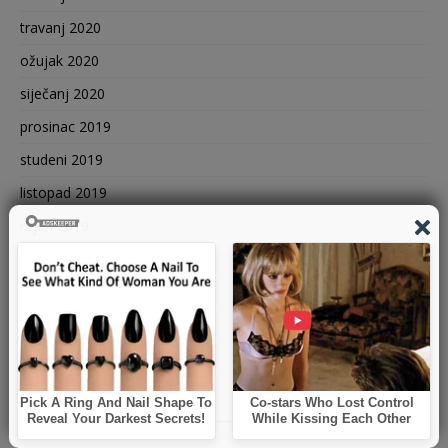
travanj 2020
ožujak 2020
siječanj 2020
prosinac 2019
studeni 2019
listopad 2019
rujan 2019
kolovoz 2019
srpanj 2019
lipanj 2019
svibanj 2019
KATEGORIJE