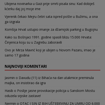
Ubijena novinarka u Gazi prije smrti pisala sinu: Kad dobiješ
kćerku daj joj moje ime
Vjerenik čekao Mejru četiri sata ispred pošte u Bužimu, a ona
ga izigrala
Komšija Hrvat ustupio imanje za džamijski parking u Bugojnu
Kako su Bošnjaci 1991. godine spasili blizu 15.000 Hrvata:
Činjenica koju su u Zagrebu zaboravili
Ovo je Mirza Mavrić koji je ubijen u Novom Pazaru, imao je
samo 17 godina
NAJNOVIJI KOMENTARI
Jasmin
o
Davudu (11) iz Bihaća na dan utakmice preminula
majka, on insistirao da igra
Hasib
o
Poslije jasne provokacije policija u Sanskom Mostu
oduzela srpske zastave!
Nermin
o
OTAC I SIN IZ BIH UŠTEĐEVINU ZA UMRU OD 6.000