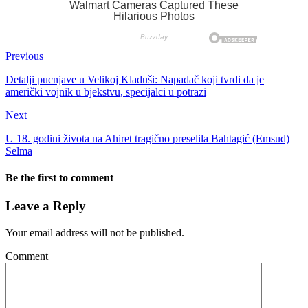
Previous
Detalji pucnjave u Velikoj Kladuši: Napadač koji tvrdi da je
američki vojnik u bjekstvu, specijalci u potrazi
Next
U 18. godini života na Ahiret tragično preselila Bahtagić (Emsud)
Selma
Be the first to comment
Leave a Reply
Your email address will not be published.
Comment