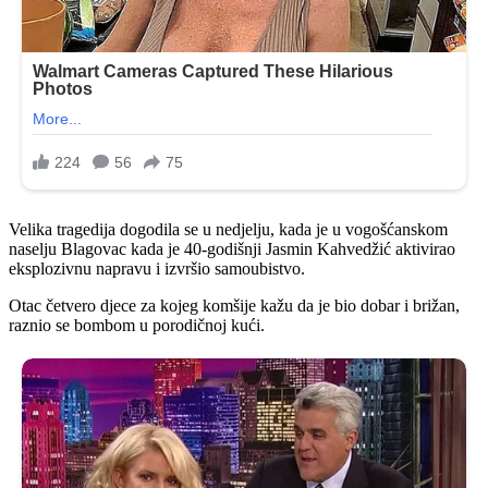
Velika tragedija dogodila se u nedjelju, kada je u vogošćanskom
naselju Blagovac kada je 40-godišnji Jasmin Kahvedžić aktivirao
eksplozivnu napravu i izvršio samoubistvo.
Otac četvero djece za kojeg komšije kažu da je bio dobar i brižan,
raznio se bombom u porodičnoj kući.