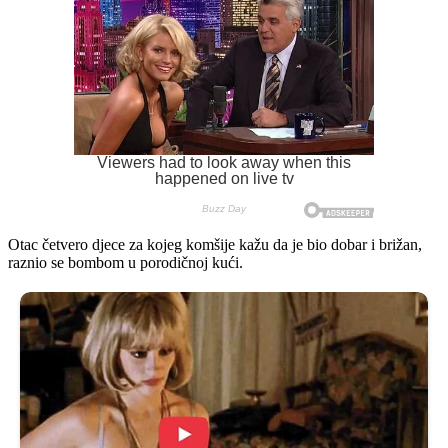
Otac četvero djece za kojeg komšije kažu da je bio dobar i brižan,
raznio se bombom u porodičnoj kući.