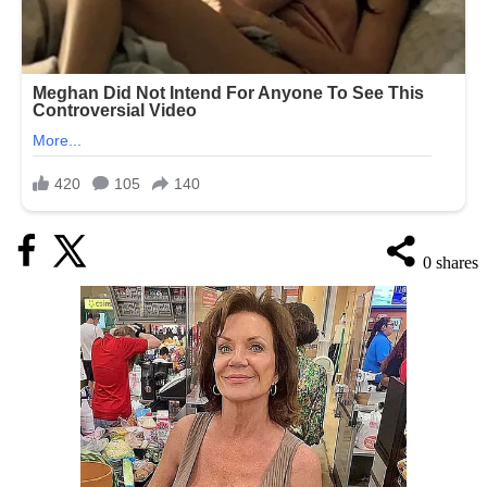
0
shares