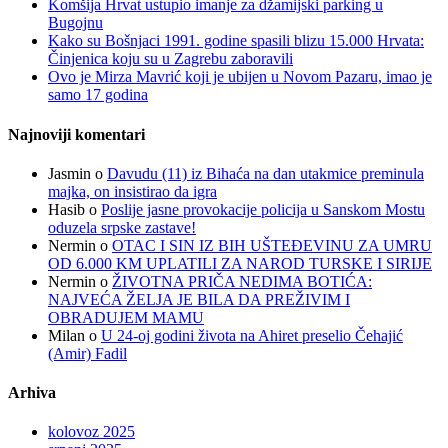
Komšija Hrvat ustupio imanje za džamijski parking u
Bugojnu
Kako su Bošnjaci 1991. godine spasili blizu 15.000 Hrvata:
Činjenica koju su u Zagrebu zaboravili
Ovo je Mirza Mavrić koji je ubijen u Novom Pazaru, imao je
samo 17 godina
Najnoviji komentari
Jasmin
o
Davudu (11) iz Bihaća na dan utakmice preminula
majka, on insistirao da igra
Hasib
o
Poslije jasne provokacije policija u Sanskom Mostu
oduzela srpske zastave!
Nermin
o
OTAC I SIN IZ BIH UŠTEĐEVINU ZA UMRU
OD 6.000 KM UPLATILI ZA NAROD TURSKE I SIRIJE
Nermin
o
ŽIVOTNA PRIČA NEDIMA BOTIĆA:
NAJVEĆA ŽELJA JE BILA DA PREŽIVIM I
OBRADUJEM MAMU
Milan
o
U 24-oj godini života na Ahiret preselio Čehajić
(Amir) Fadil
Arhiva
kolovoz 2025