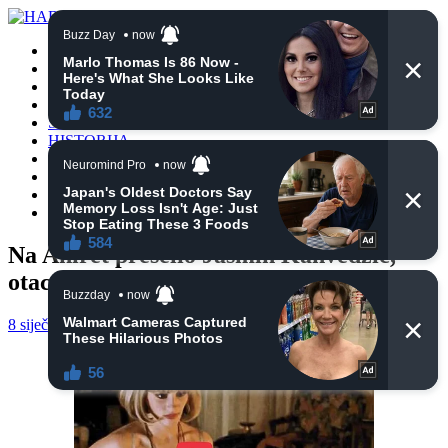
POČETNA
VIJESTI
BIH
TURSKA
SVIJET
HISTORIJA
RELIGIJA
ZANIMLJIVOSTI
CRNA HRONIKA
OBAVIJESTI
Na Ahiret preselio Jasmin Kahvedžić,
otac četvero maloljetne djece
8 siječnja, 2025
haberhana
POČETNA
0