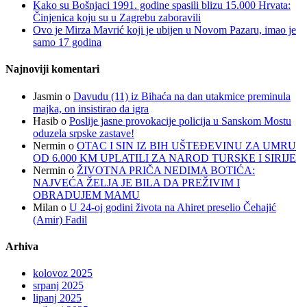
Kako su Bošnjaci 1991. godine spasili blizu 15.000 Hrvata:
Činjenica koju su u Zagrebu zaboravili
Ovo je Mirza Mavrić koji je ubijen u Novom Pazaru, imao je
samo 17 godina
Najnoviji komentari
Jasmin
o
Davudu (11) iz Bihaća na dan utakmice preminula
majka, on insistirao da igra
Hasib
o
Poslije jasne provokacije policija u Sanskom Mostu
oduzela srpske zastave!
Nermin
o
OTAC I SIN IZ BIH UŠTEĐEVINU ZA UMRU
OD 6.000 KM UPLATILI ZA NAROD TURSKE I SIRIJE
Nermin
o
ŽIVOTNA PRIČA NEDIMA BOTIĆA:
NAJVEĆA ŽELJA JE BILA DA PREŽIVIM I
OBRADUJEM MAMU
Milan
o
U 24-oj godini života na Ahiret preselio Čehajić
(Amir) Fadil
Arhiva
kolovoz 2025
srpanj 2025
lipanj 2025