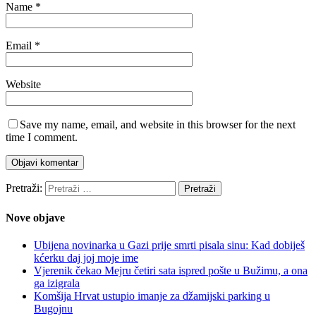
Name
*
Email
*
Website
Save my name, email, and website in this browser for the next
time I comment.
Pretraži:
Nove objave
Ubijena novinarka u Gazi prije smrti pisala sinu: Kad dobiješ
kćerku daj joj moje ime
Vjerenik čekao Mejru četiri sata ispred pošte u Bužimu, a ona
ga izigrala
Komšija Hrvat ustupio imanje za džamijski parking u
Bugojnu