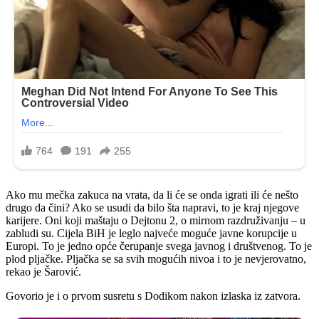
Ako mu mečka zakuca na vrata, da li će se onda igrati ili će nešto
drugo da čini? Ako se usudi da bilo šta napravi, to je kraj njegove
karijere. Oni koji maštaju o Dejtonu 2, o mirnom razdruživanju – u
zabludi su. Cijela BiH je leglo najveće moguće javne korupcije u
Europi. To je jedno opće čerupanje svega javnog i društvenog. To je
plod pljačke. Pljačka se sa svih mogućih nivoa i to je nevjerovatno,
rekao je Šarović.
Govorio je i o prvom susretu s Dodikom nakon izlaska iz zatvora.