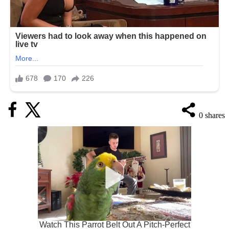
0
shares