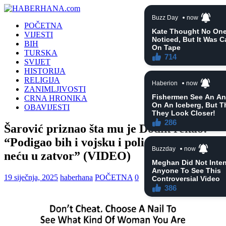
POČETNA
VIJESTI
BIH
TURSKA
SVIJET
HISTORIJA
RELIGIJA
ZANIMLJIVOSTI
CRNA HRONIKA
OBAVIJESTI
Šarović priznao šta mu je Dodik rekao:
“Podigao bih i vojsku i policiju i sve, ali
neću u zatvor” (VIDEO)
19 siječnja, 2025
haberhana
POČETNA
0