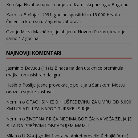
Komšija Hrvat ustupio imanje za džamijski parking u Bugojnu
Kako su Bošnjaci 1991. godine spasili blizu 15.000 Hrvata:
Činjenica koju su u Zagrebu zaboravili
Ovo je Mirza Mavrić koji je ubijen u Novom Pazaru, imao je
samo 17 godina
NAJNOVIJI KOMENTARI
Jasmin
o
Davudu (11) iz Bihaća na dan utakmice preminula
majka, on insistirao da igra
Hasib
o
Poslije jasne provokacije policija u Sanskom Mostu
oduzela srpske zastave!
Nermin
o
OTAC I SIN IZ BIH UŠTEĐEVINU ZA UMRU OD 6.000
KM UPLATILI ZA NAROD TURSKE I SIRIJE
Nermin
o
ŽIVOTNA PRIČA NEDIMA BOTIĆA: NAJVEĆA ŽELJA JE
BILA DA PREŽIVIM I OBRADUJEM MAMU
Milan
o
U 24-oj godini života na Ahiret preselio Čehajić (Amir)