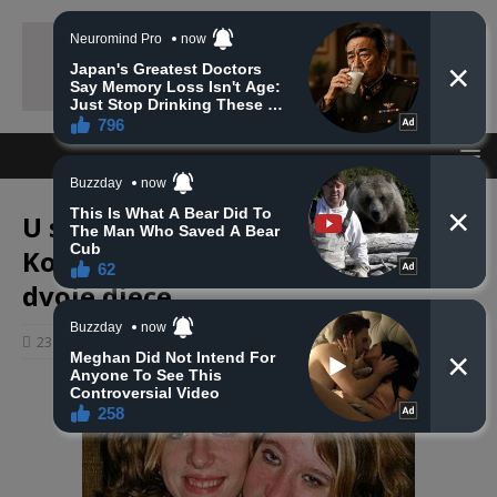
U saobraćajnoj nesreći kod
Konjica poginuo bračni par i
dvoje djece
23 siječnja, 2025
haberhana