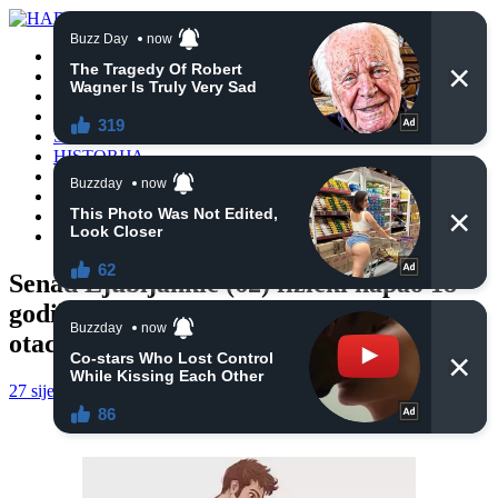
POČETNA
VIJESTI
BIH
TURSKA
SVIJET
HISTORIJA
RELIGIJA
ZANIMLJIVOSTI
CRNA HRONIKA
OBAVIJESTI
Senad Ljubijankić (62) fizički napao 18-
godišnju vozačicu zbog saobraćaja: “Pa
otac mi može biti”
27 siječnja, 2025
haberhana
POČETNA
0