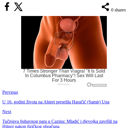
0
shares
Previous
U 16. godini života na Ahiret preselila Haračić (Samir) Una
Next
Tučnjava ljubavnog para u Cazinu: Mladić i djevojka završili na
Hitnoj nakon fizičkog obračuna