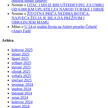
oduzela srpske zastave!
Nermin
o
OTAC I SIN IZ BIH UŠTEĐEVINU ZA UMRU
OD 6.000 KM UPLATILI ZA NAROD TURSKE I SIRIJE
Nermin
o
ŽIVOTNA PRIČA NEDIMA BOTIĆA:
NAJVEĆA ŽELJA JE BILA DA PREŽIVIM I
OBRADUJEM MAMU
Milan
o
U 24-oj godini života na Ahiret preselio Čehajić
(Amir) Fadil
Arhiva
kolovoz 2025
srpanj 2025
lipanj 2025
svibanj 2025
travanj 2025
ožujak 2025
veljača 2025
siječanj 2025
prosinac 2024
studeni 2024
listopad 2024
rujan 2024
kolovoz 2024
srpanj 2024