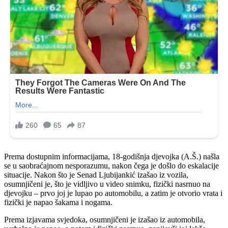
Prema dostupnim informacijama, 18-godišnja djevojka (A.Š.) našla
se u saobraćajnom nesporazumu, nakon čega je došlo do eskalacije
situacije. Nakon što je Senad Ljubijankić izašao iz vozila,
osumnjičeni je, što je vidljivo u video snimku, fizički nasrnuo na
djevojku – prvo joj je lupao po automobilu, a zatim je otvorio vrata i
fizički je napao šakama i nogama.
Prema izjavama svjedoka, osumnjičeni je izašao iz automobila,