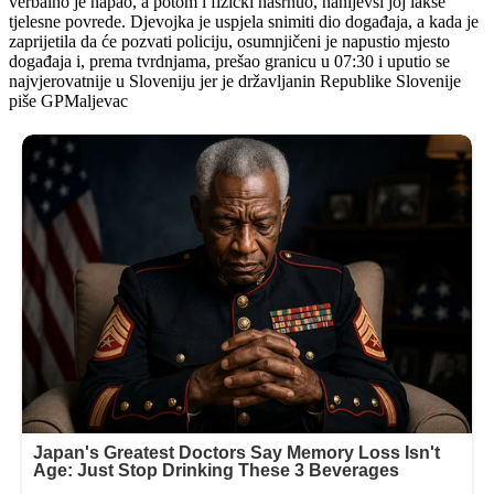
verbalno je napao, a potom i fizički nasrnuo, nanijevši joj lakše
tjelesne povrede. Djevojka je uspjela snimiti dio događaja, a kada je
zaprijetila da će pozvati policiju, osumnjičeni je napustio mjesto
događaja i, prema tvrdnjama, prešao granicu u 07:30 i uputio se
najvjerovatnije u Sloveniju jer je državljanin Republike Slovenije
piše GPMaljevac