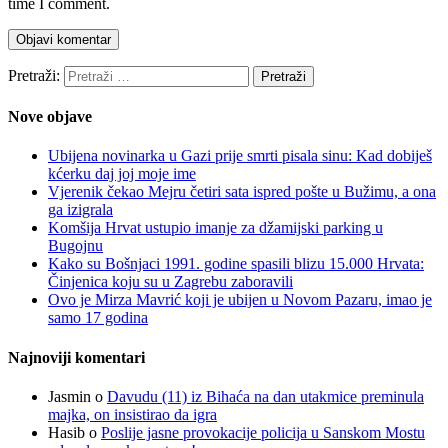
time I comment.
Pretraži:
Nove objave
Ubijena novinarka u Gazi prije smrti pisala sinu: Kad dobiješ
kćerku daj joj moje ime
Vjerenik čekao Mejru četiri sata ispred pošte u Bužimu, a ona
ga izigrala
Komšija Hrvat ustupio imanje za džamijski parking u
Bugojnu
Kako su Bošnjaci 1991. godine spasili blizu 15.000 Hrvata:
Činjenica koju su u Zagrebu zaboravili
Ovo je Mirza Mavrić koji je ubijen u Novom Pazaru, imao je
samo 17 godina
Najnoviji komentari
Jasmin
o
Davudu (11) iz Bihaća na dan utakmice preminula
majka, on insistirao da igra
Hasib
o
Poslije jasne provokacije policija u Sanskom Mostu