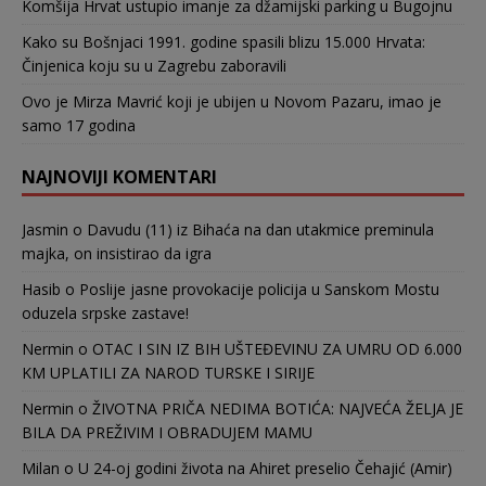
Komšija Hrvat ustupio imanje za džamijski parking u Bugojnu
Kako su Bošnjaci 1991. godine spasili blizu 15.000 Hrvata:
Činjenica koju su u Zagrebu zaboravili
Ovo je Mirza Mavrić koji je ubijen u Novom Pazaru, imao je
samo 17 godina
NAJNOVIJI KOMENTARI
Jasmin
o
Davudu (11) iz Bihaća na dan utakmice preminula
majka, on insistirao da igra
Hasib
o
Poslije jasne provokacije policija u Sanskom Mostu
oduzela srpske zastave!
Nermin
o
OTAC I SIN IZ BIH UŠTEĐEVINU ZA UMRU OD 6.000
KM UPLATILI ZA NAROD TURSKE I SIRIJE
Nermin
o
ŽIVOTNA PRIČA NEDIMA BOTIĆA: NAJVEĆA ŽELJA JE
BILA DA PREŽIVIM I OBRADUJEM MAMU
Milan
o
U 24-oj godini života na Ahiret preselio Čehajić (Amir)