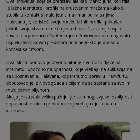
Ovaj individua, koja se predstavljala kao Marko Jurić, koristila
je lažne identitete i profile na društvenim mrežama kako bi
stupila u kontakt s maloljetnicima i manipulirala njima.
Halavana je, koristeći svoju mrežu lažnih profila, pokušao
prikriti svoje stvarno ime i mjesto boravišta, ali nije uspio
zavarati organizaciju Panter koji su Pravovremeno reagovali i
uspjeli identifikovati predatora prije nego što je došao u
kontakt sa žrtvom.
Ovaj slučaj ponovo je otvorio pitanje sigurnosti djece na
internetu i upozorio na opasnosti koje vrebaju na aplikacijama
za upoznavanje. Halavana, koji trenutno boravi u Frankfurtu,
doputovao je iz Novog Sada s ciljem da se sastane sa svojim
maloljetnim plijenom.
Akcija je izazvala veliku pažnju, jer su mnogi svjesni ozbiljnosti
i opasnosti ovakvih predatora koji vrebaju djecu putem
interneta.