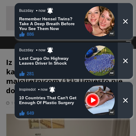
Iz Frankfurta došao u Sarajevo
kako bi noć proveo sa
maloljetnicom (13): Umjesto nje,
došli Panteri
1 veljače, 2025
haberhana