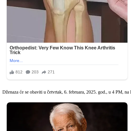
Dženaza će se obaviti u četvrtak, 6. februara, 2025. god., u 4 PM,