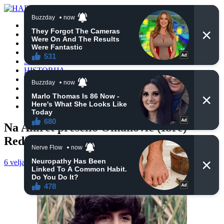
POČETNA
VIJESTI
BIH
TURSKA
SVIJET
HISTORIJA
RELIGIJA
ZANIMLJIVOSTI
CRNA HRONIKA
OBAVIJESTI
Na Ahiret preselio Omanović (Ibre)
Redžep – Redžo
6 veljače, 2025
haberhana
POČETNA
0