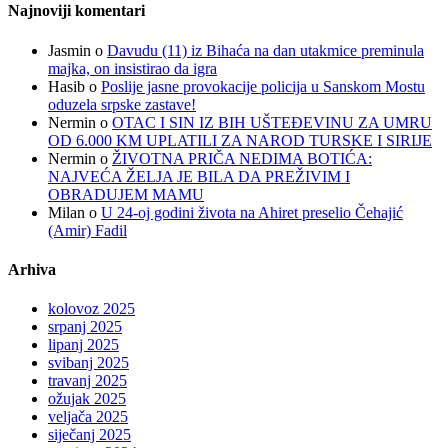
Najnoviji komentari
Jasmin
o
Davudu (11) iz Bihaća na dan utakmice preminula
majka, on insistirao da igra
Hasib
o
Poslije jasne provokacije policija u Sanskom Mostu
oduzela srpske zastave!
Nermin
o
OTAC I SIN IZ BIH UŠTEĐEVINU ZA UMRU
OD 6.000 KM UPLATILI ZA NAROD TURSKE I SIRIJE
Nermin
o
ŽIVOTNA PRIČA NEDIMA BOTIĆA:
NAJVEĆA ŽELJA JE BILA DA PREŽIVIM I
OBRADUJEM MAMU
Milan
o
U 24-oj godini života na Ahiret preselio Čehajić
(Amir) Fadil
Arhiva
kolovoz 2025
srpanj 2025
lipanj 2025
svibanj 2025
travanj 2025
ožujak 2025
veljača 2025
siječanj 2025