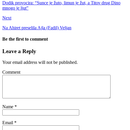
Dodik provocira: “Sunce je žuto, limun je žut, a Titov drug Dino
mnogo je ljut”
Next
Na Ahiret preselila Ajla (Fadil) Veljan
Be the first to comment
Leave a Reply
Your email address will not be published.
Comment
Name
*
Email
*