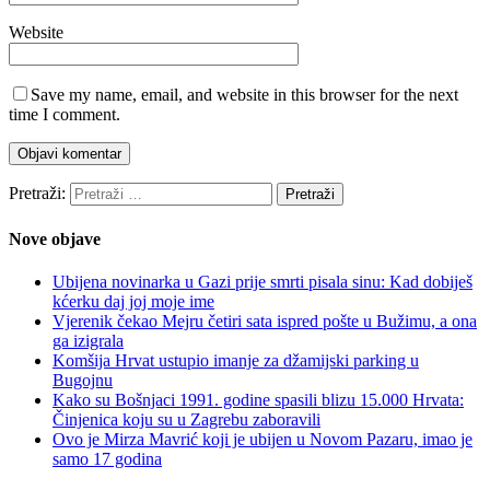
Website
Save my name, email, and website in this browser for the next
time I comment.
Pretraži:
Nove objave
Ubijena novinarka u Gazi prije smrti pisala sinu: Kad dobiješ
kćerku daj joj moje ime
Vjerenik čekao Mejru četiri sata ispred pošte u Bužimu, a ona
ga izigrala
Komšija Hrvat ustupio imanje za džamijski parking u
Bugojnu
Kako su Bošnjaci 1991. godine spasili blizu 15.000 Hrvata:
Činjenica koju su u Zagrebu zaboravili
Ovo je Mirza Mavrić koji je ubijen u Novom Pazaru, imao je
samo 17 godina