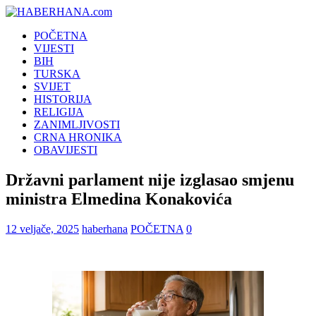
POČETNA
VIJESTI
BIH
TURSKA
SVIJET
HISTORIJA
RELIGIJA
ZANIMLJIVOSTI
CRNA HRONIKA
OBAVIJESTI
Državni parlament nije izglasao smjenu
ministra Elmedina Konakovića
12 veljače, 2025
haberhana
POČETNA
0