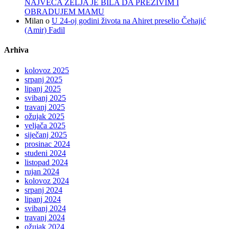
NAJVEĆA ŽELJA JE BILA DA PREŽIVIM I
OBRADUJEM MAMU
Milan
o
U 24-oj godini života na Ahiret preselio Čehajić
(Amir) Fadil
Arhiva
kolovoz 2025
srpanj 2025
lipanj 2025
svibanj 2025
travanj 2025
ožujak 2025
veljača 2025
siječanj 2025
prosinac 2024
studeni 2024
listopad 2024
rujan 2024
kolovoz 2024
srpanj 2024
lipanj 2024
svibanj 2024
travanj 2024
ožujak 2024