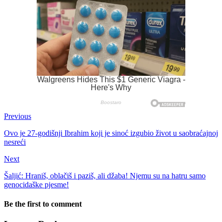
Previous
Ovo je 27-godišnji Ibrahim koji je sinoć izgubio život u saobraćajnoj
nesreći
Next
Šaljić: Hraniš, oblačiš i paziš, ali džaba! Njemu su na hatru samo
genocidaške pjesme!
Be the first to comment