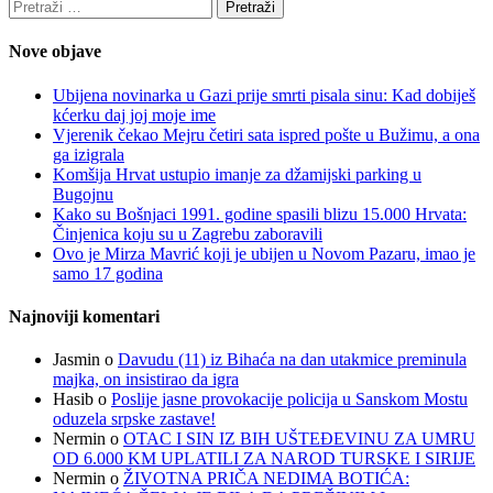
Pretraži:
Nove objave
Ubijena novinarka u Gazi prije smrti pisala sinu: Kad dobiješ
kćerku daj joj moje ime
Vjerenik čekao Mejru četiri sata ispred pošte u Bužimu, a ona
ga izigrala
Komšija Hrvat ustupio imanje za džamijski parking u
Bugojnu
Kako su Bošnjaci 1991. godine spasili blizu 15.000 Hrvata:
Činjenica koju su u Zagrebu zaboravili
Ovo je Mirza Mavrić koji je ubijen u Novom Pazaru, imao je
samo 17 godina
Najnoviji komentari
Jasmin
o
Davudu (11) iz Bihaća na dan utakmice preminula
majka, on insistirao da igra
Hasib
o
Poslije jasne provokacije policija u Sanskom Mostu
oduzela srpske zastave!
Nermin
o
OTAC I SIN IZ BIH UŠTEĐEVINU ZA UMRU
OD 6.000 KM UPLATILI ZA NAROD TURSKE I SIRIJE
Nermin
o
ŽIVOTNA PRIČA NEDIMA BOTIĆA: