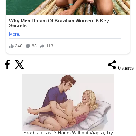
0
shares