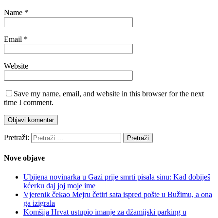
Name
*
Email
*
Website
Save my name, email, and website in this browser for the next
time I comment.
Pretraži:
Nove objave
Ubijena novinarka u Gazi prije smrti pisala sinu: Kad dobiješ
kćerku daj joj moje ime
Vjerenik čekao Mejru četiri sata ispred pošte u Bužimu, a ona
ga izigrala
Komšija Hrvat ustupio imanje za džamijski parking u