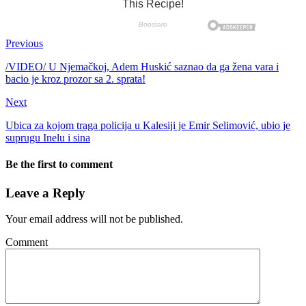
Previous
/VIDEO/ U Njemačkoj, Adem Huskić saznao da ga žena vara i
bacio je kroz prozor sa 2. sprata!
Next
Ubica za kojom traga policija u Kalesiji je Emir Selimović, ubio je
suprugu Inelu i sina
Be the first to comment
Leave a Reply
Your email address will not be published.
Comment