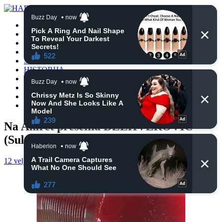
POČETNA
VIJESTI
BIH
TURSKA
SVIJET
HISTORIJA
RELIGIJA
ZANIMLJIVOSTI
CRNA HRONIKA
OBAVIJESTI
Na Ahiret preselila DŽEHVEROVIĆ
(Sulejman) ZEJNEBA
12 veljače, 2025
haberhana
POČETNA
0