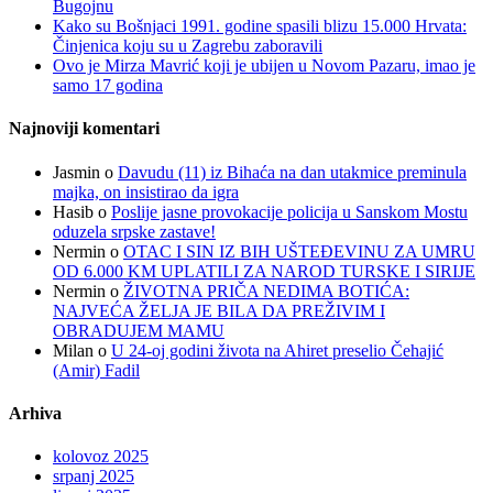
Bugojnu
Kako su Bošnjaci 1991. godine spasili blizu 15.000 Hrvata:
Činjenica koju su u Zagrebu zaboravili
Ovo je Mirza Mavrić koji je ubijen u Novom Pazaru, imao je
samo 17 godina
Najnoviji komentari
Jasmin
o
Davudu (11) iz Bihaća na dan utakmice preminula
majka, on insistirao da igra
Hasib
o
Poslije jasne provokacije policija u Sanskom Mostu
oduzela srpske zastave!
Nermin
o
OTAC I SIN IZ BIH UŠTEĐEVINU ZA UMRU
OD 6.000 KM UPLATILI ZA NAROD TURSKE I SIRIJE
Nermin
o
ŽIVOTNA PRIČA NEDIMA BOTIĆA:
NAJVEĆA ŽELJA JE BILA DA PREŽIVIM I
OBRADUJEM MAMU
Milan
o
U 24-oj godini života na Ahiret preselio Čehajić
(Amir) Fadil
Arhiva
kolovoz 2025
srpanj 2025