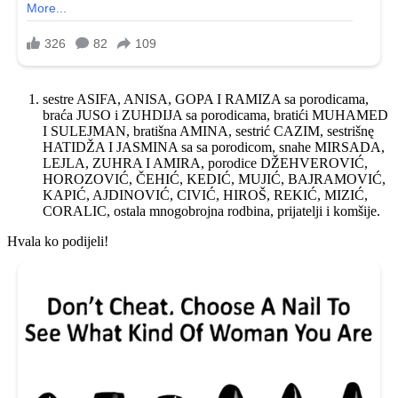
sestre ASIFA, ANISA, GOPA I RAMIZA sa porodicama,
braća JUSO i ZUHDIJA sa porodicama, bratići MUHAMED
I SULEJMAN, bratišna AMINA, sestrić CAZIM, sestrišnę
HATIDŽA I JASMINA sa sa porodicom, snahe MIRSADA,
LEJLA, ZUHRA I AMIRA, porodice DŽEHVEROVIĆ,
HOROZOVIĆ, ČEHIĆ, KEDIĆ, MUJIĆ, BAJRAMOVIĆ,
KAPIĆ, AJDINOVIĆ, CIVIĆ, HIROŠ, REKIĆ, MIZIĆ,
CORALIC, ostala mnogobrojna rodbina, prijatelji i komšije.
Hvala ko podijeli!