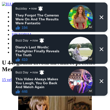
POČETNA
VIJESTI
BIH
TURSKA
SVIJET
HISTORIJA
RELIGIJA
ZANIMLJIVOSTI
CRNA HRONIKA
OBAVIJESTI
U 44. godini života na Ahiret preselio
Mersidin Smajilović
15 veljače, 2025
haberhana
POČETNA
0