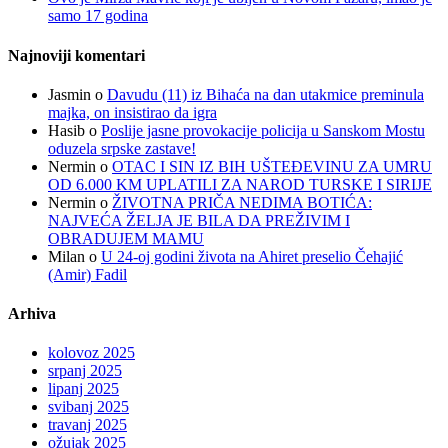
samo 17 godina
Najnoviji komentari
Jasmin
o
Davudu (11) iz Bihaća na dan utakmice preminula
majka, on insistirao da igra
Hasib
o
Poslije jasne provokacije policija u Sanskom Mostu
oduzela srpske zastave!
Nermin
o
OTAC I SIN IZ BIH UŠTEĐEVINU ZA UMRU
OD 6.000 KM UPLATILI ZA NAROD TURSKE I SIRIJE
Nermin
o
ŽIVOTNA PRIČA NEDIMA BOTIĆA:
NAJVEĆA ŽELJA JE BILA DA PREŽIVIM I
OBRADUJEM MAMU
Milan
o
U 24-oj godini života na Ahiret preselio Čehajić
(Amir) Fadil
Arhiva
kolovoz 2025
srpanj 2025
lipanj 2025
svibanj 2025
travanj 2025
ožujak 2025