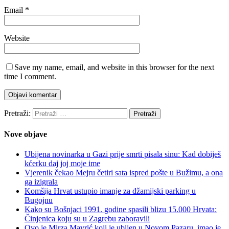
Email
*
Website
Save my name, email, and website in this browser for the next
time I comment.
Pretraži:
Nove objave
Ubijena novinarka u Gazi prije smrti pisala sinu: Kad dobiješ
kćerku daj joj moje ime
Vjerenik čekao Mejru četiri sata ispred pošte u Bužimu, a ona
ga izigrala
Komšija Hrvat ustupio imanje za džamijski parking u
Bugojnu
Kako su Bošnjaci 1991. godine spasili blizu 15.000 Hrvata:
Činjenica koju su u Zagrebu zaboravili
Ovo je Mirza Mavrić koji je ubijen u Novom Pazaru, imao je