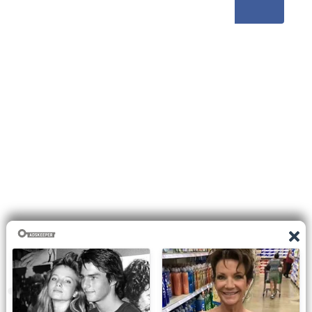
0
shares