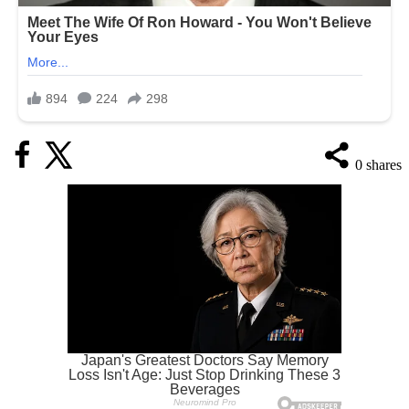
0
shares