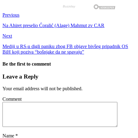
Previous
Na Ahiret preselio Ćoralić (Alage) Mahmut zv CAR
Next
Mediji u RS-u digli paniku zbog FB objave bivšeg pripadnik OS
BiH koji poziva “bošnjake da ne spavaju”
Be the first to comment
Leave a Reply
Your email address will not be published.
Comment
Name
*