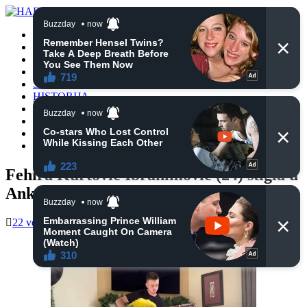
POČETNA
VIJESTI
BIH
TURSKA
SVIJET
HISTORIJA
RELIGIJA
ZANIMLJIVOSTI
CRNA HRONIKA
OBAVIJESTI
Fehira Kurtović Ibrahimović (24) stigla u
Ankaru na transplantaciju
22 veljače, 2025
haberhana
POČETNA
0