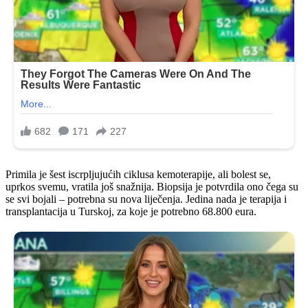
Primila je šest iscrpljujućih ciklusa kemoterapije, ali bolest se,
uprkos svemu, vratila još snažnija. Biopsija je potvrdila ono čega su
se svi bojali – potrebna su nova liječenja. Jedina nada je terapija i
transplantacija u Turskoj, za koje je potrebno 68.800 eura.