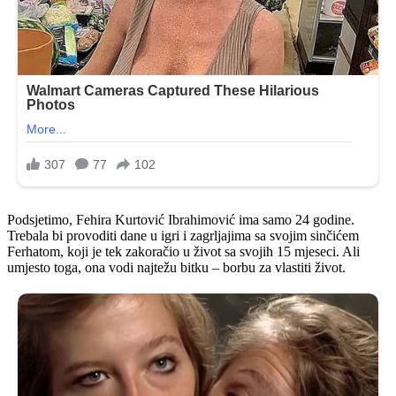
Podsjetimo, Fehira Kurtović Ibrahimović ima samo 24 godine.
Trebala bi provoditi dane u igri i zagrljajima sa svojim sinčićem
Ferhatom, koji je tek zakoračio u život sa svojih 15 mjeseci. Ali
umjesto toga, ona vodi najtežu bitku – borbu za vlastiti život.