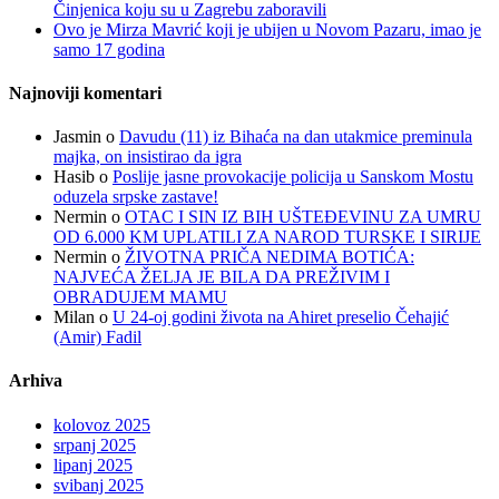
Činjenica koju su u Zagrebu zaboravili
Ovo je Mirza Mavrić koji je ubijen u Novom Pazaru, imao je
samo 17 godina
Najnoviji komentari
Jasmin
o
Davudu (11) iz Bihaća na dan utakmice preminula
majka, on insistirao da igra
Hasib
o
Poslije jasne provokacije policija u Sanskom Mostu
oduzela srpske zastave!
Nermin
o
OTAC I SIN IZ BIH UŠTEĐEVINU ZA UMRU
OD 6.000 KM UPLATILI ZA NAROD TURSKE I SIRIJE
Nermin
o
ŽIVOTNA PRIČA NEDIMA BOTIĆA:
NAJVEĆA ŽELJA JE BILA DA PREŽIVIM I
OBRADUJEM MAMU
Milan
o
U 24-oj godini života na Ahiret preselio Čehajić
(Amir) Fadil
Arhiva
kolovoz 2025
srpanj 2025
lipanj 2025
svibanj 2025