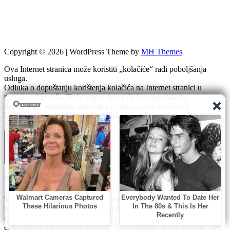
Copyright © 2026 | WordPress Theme by
MH Themes
Ova Internet stranica može koristiti „kolačiće“ radi poboljšanja
usluga.
Odluka o dopuštanju korištenja kolačića na Internet stranici u
potpunosti je vaša. Treba napomenuti da Internet stranica
funkcionira optimalno samo ako je omogućeno korištenje
kolačića.
Prihvati
Odbij
Read More
Privacy & Cookies Policy
Zatvori
Privacy Overview
This website uses cookies to improve your experience while you
navigate through the website. Out of these, the cookies that are
categorized as necessary are stored on your browser as they are
essential for the working of basic functionalities of the website. We