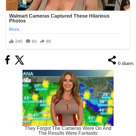
0
shares