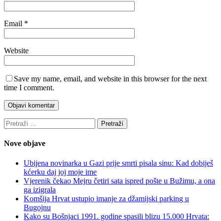
Email
*
Website
Save my name, email, and website in this browser for the next
time I comment.
Pretraži:
Nove objave
Ubijena novinarka u Gazi prije smrti pisala sinu: Kad dobiješ
kćerku daj joj moje ime
Vjerenik čekao Mejru četiri sata ispred pošte u Bužimu, a ona
ga izigrala
Komšija Hrvat ustupio imanje za džamijski parking u
Bugojnu
Kako su Bošnjaci 1991. godine spasili blizu 15.000 Hrvata: