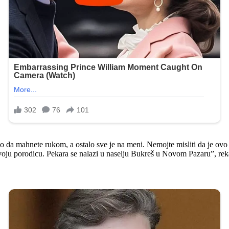
 da mahnete rukom, a ostalo sve je na meni. Nemojte misliti da je ovo n
svoju porodicu. Pekara se nalazi u naselju Bukreš u Novom Pazaru”, reka