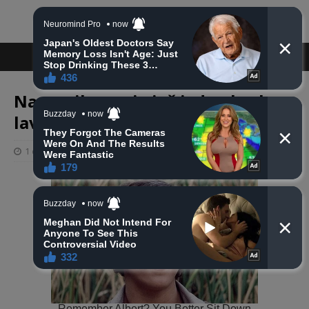
Napustila nas je još jedna hrabra
lavica – prelijepa Anisa Dreković
1 ožujka, 2025
haberhana