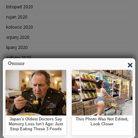
listopad 2020
rujan 2020
kolovoz 2020
srpanj 2020
lipanj 2020
svibanj 2020
travanj 2020
ožujak 2020
siječanj 2020
prosinac 2019
studeni 2019
listopad 2019
rujan 2019