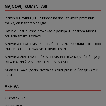
NAJNOVIJI KOMENTARI
Jasmin
o
Davudu (11) iz Bihaća na dan utakmice preminula
majka, on insistirao da igra
Hasib
o
Poslije jasne provokacije policija u Sanskom Mostu
oduzela srpske zastave!
Nermin
o
OTAC I SIN IZ BIH UŠTEĐEVINU ZA UMRU OD 6.000
KM UPLATILI ZA NAROD TURSKE I SIRIJE
Nermin
o
ŽIVOTNA PRIČA NEDIMA BOTIĆA: NAJVEĆA ŽELJA JE
BILA DA PREŽIVIM I OBRADUJEM MAMU
Milan
o
U 24-oj godini života na Ahiret preselio Čehajić (Amir)
Fadil
ARHIVA
kolovoz 2025
srpanj 2025