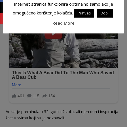
Internet stranica funkcionira optimalno samo ako je
omogućeno korištenje kolačića.
Prihvati
Odbij
Read More
Anisa je preminula u 32. godini života, ali njen duh i inspiracija
žive u svima koji su je poznavali.