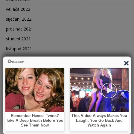
veljača 2022
siječanj 2022
prosinac 2021
studeni 2021
listopad 2021
rujan 2021
kolovoz 2021
srpanj 2021
lipanj 2021
svibanj 2021
travanj 2021
ožujak 2021
veljača 2021