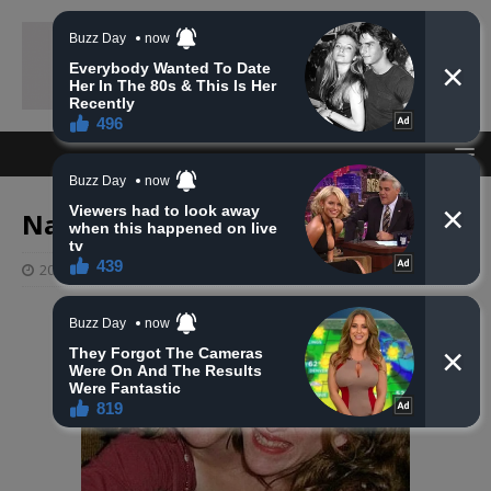
Na Ahiret preselio Asmir Kalač
20 travnja, 2025
haberhana