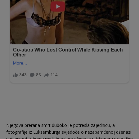
Njegova prerana smrt duboko je potresla zajednicu, a
fotografije iz Luksemburga svjedoče o nezapamćenoj dženazi
u dijaspori. Njegov mejt je nakon dženaze u Mameru prebačen