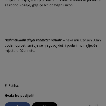
za rodno Rožaje, gdje će biti obavljen i ukop.
“Rahmetullahi alejhi rahmeten vasiah”
– neka mu Uzvišeni Allah
podari oprost, smiluje se njegovoj duši i podari mu najljepše
mjesto u Džennetu.
El-Fatiha.
Hvala ko podijeli!
0