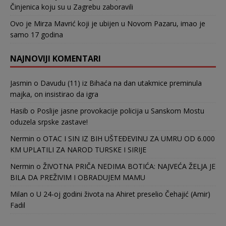
Činjenica koju su u Zagrebu zaboravili
Ovo je Mirza Mavrić koji je ubijen u Novom Pazaru, imao je
samo 17 godina
NAJNOVIJI KOMENTARI
Jasmin
o
Davudu (11) iz Bihaća na dan utakmice preminula
majka, on insistirao da igra
Hasib
o
Poslije jasne provokacije policija u Sanskom Mostu
oduzela srpske zastave!
Nermin
o
OTAC I SIN IZ BIH UŠTEĐEVINU ZA UMRU OD 6.000
KM UPLATILI ZA NAROD TURSKE I SIRIJE
Nermin
o
ŽIVOTNA PRIČA NEDIMA BOTIĆA: NAJVEĆA ŽELJA JE
BILA DA PREŽIVIM I OBRADUJEM MAMU
Milan
o
U 24-oj godini života na Ahiret preselio Čehajić (Amir)
Fadil