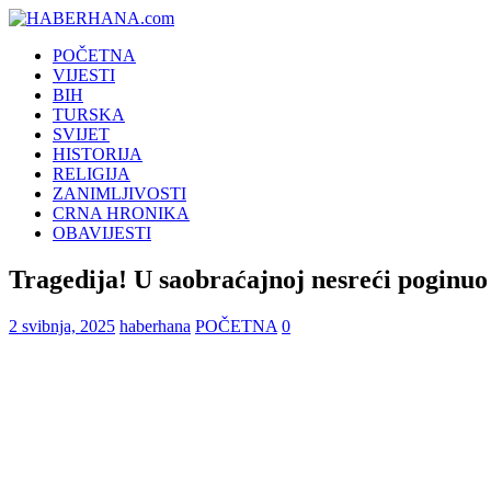
POČETNA
VIJESTI
BIH
TURSKA
SVIJET
HISTORIJA
RELIGIJA
ZANIMLJIVOSTI
CRNA HRONIKA
OBAVIJESTI
Tragedija! U saobraćajnoj nesreći poginuo
2 svibnja, 2025
haberhana
POČETNA
0