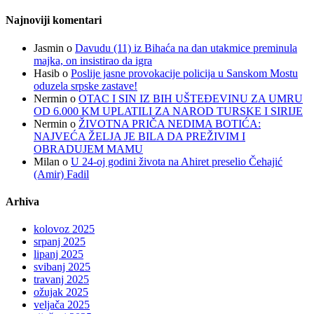
Najnoviji komentari
Jasmin
o
Davudu (11) iz Bihaća na dan utakmice preminula
majka, on insistirao da igra
Hasib
o
Poslije jasne provokacije policija u Sanskom Mostu
oduzela srpske zastave!
Nermin
o
OTAC I SIN IZ BIH UŠTEĐEVINU ZA UMRU
OD 6.000 KM UPLATILI ZA NAROD TURSKE I SIRIJE
Nermin
o
ŽIVOTNA PRIČA NEDIMA BOTIĆA:
NAJVEĆA ŽELJA JE BILA DA PREŽIVIM I
OBRADUJEM MAMU
Milan
o
U 24-oj godini života na Ahiret preselio Čehajić
(Amir) Fadil
Arhiva
kolovoz 2025
srpanj 2025
lipanj 2025
svibanj 2025
travanj 2025
ožujak 2025
veljača 2025