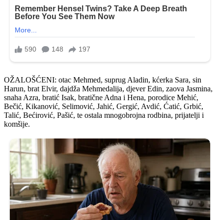
OŽALOŠĆENI: otac Mehmed, suprug Aladin, kćerka Sara, sin
Harun, brat Elvir, dajdža Mehmedalija, djever Edin, zaova Jasmina,
snaha Azra, bratić Isak, bratične Adna i Hena, porodice Mehić,
Bečić, Kikanović, Selimović, Jahić, Gergić, Avdić, Ćatić, Grbić,
Talić, Bećirović, Pašić, te ostala mnogobrojna rodbina, prijatelji i
komšije.