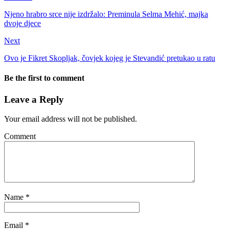
Njeno hrabro srce nije izdržalo: Preminula Selma Mehić, majka
dvoje djece
Next
Ovo je Fikret Skopljak, čovjek kojeg je Stevandić pretukao u ratu
Be the first to comment
Leave a Reply
Your email address will not be published.
Comment
Name
*
Email
*