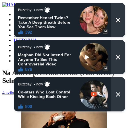
POČETNA
VIJESTI
BIH
TURSKA
SVIJET
HISTORIJA
RELIGIJA
ZANIMLJIVOSTI
CRNA HRONIKA
OBAVIJESTI
Na Ahiret preselila Mehić (rođ. Bečić)
Selma
4 svibnja, 2025
haberhana
POČETNA
0