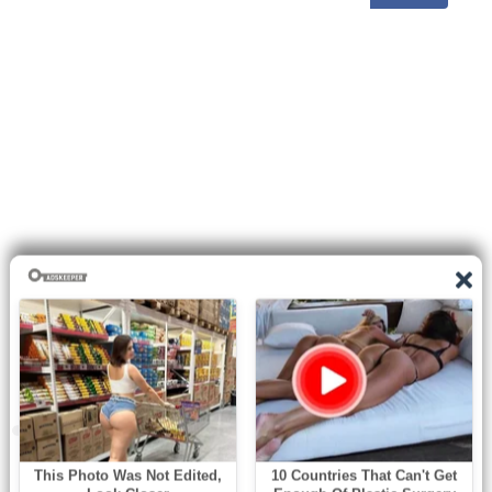
0
shares