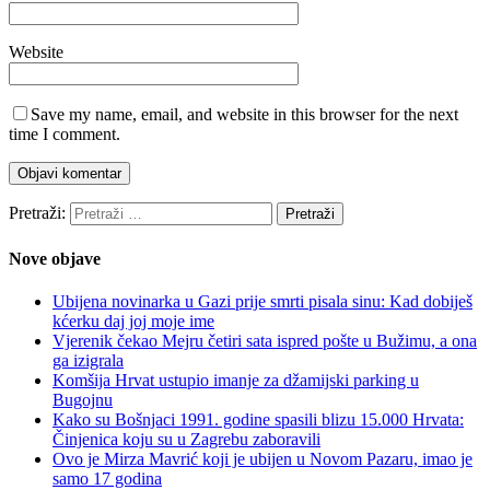
Website
Save my name, email, and website in this browser for the next
time I comment.
Pretraži:
Nove objave
Ubijena novinarka u Gazi prije smrti pisala sinu: Kad dobiješ
kćerku daj joj moje ime
Vjerenik čekao Mejru četiri sata ispred pošte u Bužimu, a ona
ga izigrala
Komšija Hrvat ustupio imanje za džamijski parking u
Bugojnu
Kako su Bošnjaci 1991. godine spasili blizu 15.000 Hrvata:
Činjenica koju su u Zagrebu zaboravili
Ovo je Mirza Mavrić koji je ubijen u Novom Pazaru, imao je
samo 17 godina