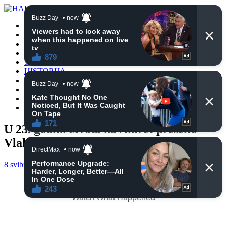
POČETNA
VIJESTI
BIH
TURSKA
SVIJET
HISTORIJA
RELIGIJA
ZANIMLJIVOSTI
CRNA HRONIKA
OBAVIJESTI
U 23. godini života na Ahiret preselio
Vlahović Lubura (Mladen) Igor
8 svibnja, 2025
haberhana
POČETNA
0