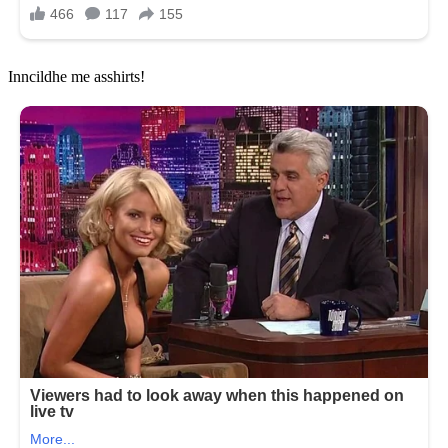
Inncildhe me asshirts!