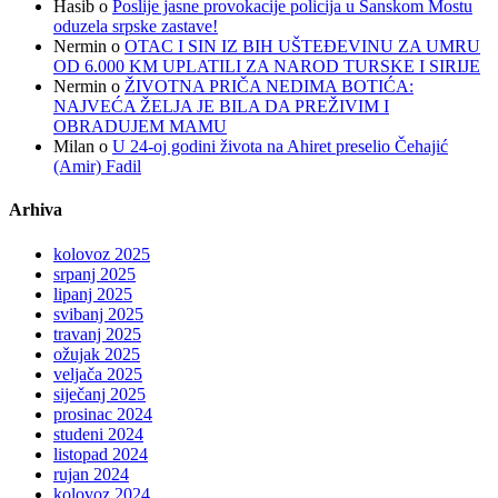
Hasib
o
Poslije jasne provokacije policija u Sanskom Mostu
oduzela srpske zastave!
Nermin
o
OTAC I SIN IZ BIH UŠTEĐEVINU ZA UMRU
OD 6.000 KM UPLATILI ZA NAROD TURSKE I SIRIJE
Nermin
o
ŽIVOTNA PRIČA NEDIMA BOTIĆA:
NAJVEĆA ŽELJA JE BILA DA PREŽIVIM I
OBRADUJEM MAMU
Milan
o
U 24-oj godini života na Ahiret preselio Čehajić
(Amir) Fadil
Arhiva
kolovoz 2025
srpanj 2025
lipanj 2025
svibanj 2025
travanj 2025
ožujak 2025
veljača 2025
siječanj 2025
prosinac 2024
studeni 2024
listopad 2024
rujan 2024
kolovoz 2024