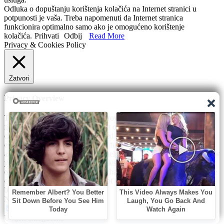
Odluka o dopuštanju korištenja kolačića na Internet stranici u
potpunosti je vaša. Treba napomenuti da Internet stranica
funkcionira optimalno samo ako je omogućeno korištenje
kolačića.
Prihvati
Odbij
Read More
Privacy & Cookies Policy
Zatvori
Privacy Overview
This website uses cookies to improve your experience while you
navigate through the website. Out of these, the cookies that are
categorized as necessary are stored on your browser as they are
essential for the working of basic functionalities of the website. We
also use third-party cookies that help us analyze and understand how
you use this website. These cookies will be stored in your browser
only with your consent. You also have the option to opt-out of these
cookies. But opting out of some of these cookies may affect your
browsing experience.
Necessary
Necessary
Uvijek omogućeno