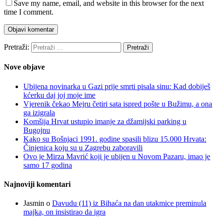
Save my name, email, and website in this browser for the next
time I comment.
Pretraži:
Nove objave
Ubijena novinarka u Gazi prije smrti pisala sinu: Kad dobiješ
kćerku daj joj moje ime
Vjerenik čekao Mejru četiri sata ispred pošte u Bužimu, a ona
ga izigrala
Komšija Hrvat ustupio imanje za džamijski parking u
Bugojnu
Kako su Bošnjaci 1991. godine spasili blizu 15.000 Hrvata:
Činjenica koju su u Zagrebu zaboravili
Ovo je Mirza Mavrić koji je ubijen u Novom Pazaru, imao je
samo 17 godina
Najnoviji komentari
Jasmin
o
Davudu (11) iz Bihaća na dan utakmice preminula
majka, on insistirao da igra