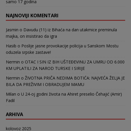
samo 17 godina
NAJNOVIJI KOMENTARI
Jasmin
o
Davudu (11) iz Bihaća na dan utakmice preminula
majka, on insistirao da igra
Hasib
o
Poslije jasne provokacije policija u Sanskom Mostu
oduzela srpske zastave!
Nermin
o
OTAC I SIN IZ BIH UŠTEĐEVINU ZA UMRU OD 6.000
KM UPLATILI ZA NAROD TURSKE I SIRIJE
Nermin
o
ŽIVOTNA PRIČA NEDIMA BOTIĆA: NAJVEĆA ŽELJA JE
BILA DA PREŽIVIM I OBRADUJEM MAMU
Milan
o
U 24-oj godini života na Ahiret preselio Čehajić (Amir)
Fadil
ARHIVA
kolovoz 2025