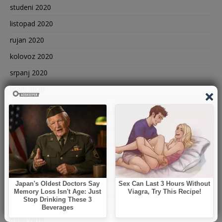
studeni 2020
listopad 2020
rujan 2020
kolovoz 2020
srpanj 2020
lipanj 2020
svibanj 2020
travanj 2020
ožujak 2020
siječanj 2020
prosinac 2019
studeni 2019
listopad 2019
rujan 2019