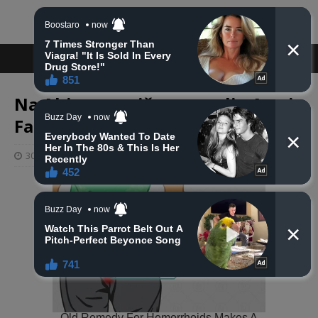
Na Ahiret tragično preselio Asmir
Fafulović
30 svibnja, 2025
haberhana