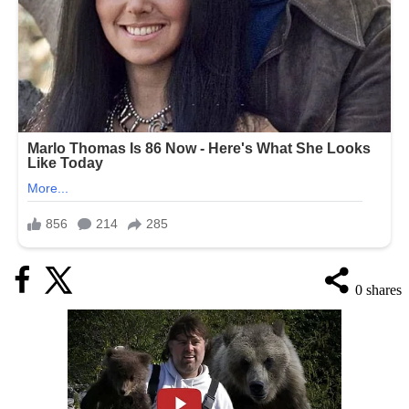
0
shares