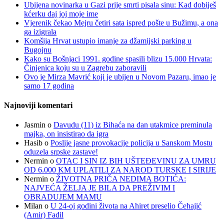
Ubijena novinarka u Gazi prije smrti pisala sinu: Kad dobiješ
kćerku daj joj moje ime
Vjerenik čekao Mejru četiri sata ispred pošte u Bužimu, a ona
ga izigrala
Komšija Hrvat ustupio imanje za džamijski parking u
Bugojnu
Kako su Bošnjaci 1991. godine spasili blizu 15.000 Hrvata:
Činjenica koju su u Zagrebu zaboravili
Ovo je Mirza Mavrić koji je ubijen u Novom Pazaru, imao je
samo 17 godina
Najnoviji komentari
Jasmin
o
Davudu (11) iz Bihaća na dan utakmice preminula
majka, on insistirao da igra
Hasib
o
Poslije jasne provokacije policija u Sanskom Mostu
oduzela srpske zastave!
Nermin
o
OTAC I SIN IZ BIH UŠTEĐEVINU ZA UMRU
OD 6.000 KM UPLATILI ZA NAROD TURSKE I SIRIJE
Nermin
o
ŽIVOTNA PRIČA NEDIMA BOTIĆA:
NAJVEĆA ŽELJA JE BILA DA PREŽIVIM I
OBRADUJEM MAMU
Milan
o
U 24-oj godini života na Ahiret preselio Čehajić
(Amir) Fadil