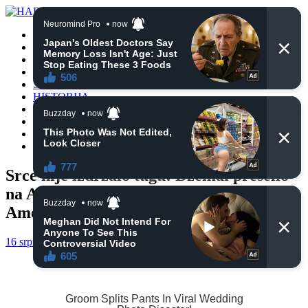
POČETNA
VIJESTI
BIH
TURSKA
SVIJET
HISTORIJA
RELIGIJA
ZANIMLJIVOSTI
CRNA HRONIKA
OBAVIJESTI
Srce nije izdržalo tugu: Džemal preselio
na Ahiret nakon smrti svojih sinova
Amela i Amira
16 srpnja, 2025
haberhana
POČETNA
0