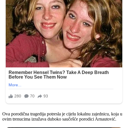
Ova porodična tragedija potresla je cijelu lokalnu zajednicu, koja u
ovim trenucima izražava duboko saučešće porodici Arnautović.