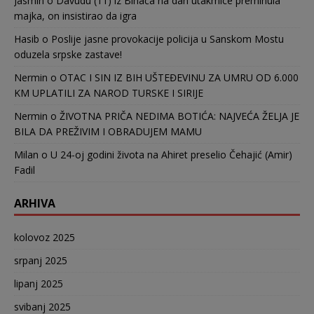
Jasmin
o
Davudu (11) iz Bihaća na dan utakmice preminula
majka, on insistirao da igra
Hasib
o
Poslije jasne provokacije policija u Sanskom Mostu
oduzela srpske zastave!
Nermin
o
OTAC I SIN IZ BIH UŠTEĐEVINU ZA UMRU OD 6.000
KM UPLATILI ZA NAROD TURSKE I SIRIJE
Nermin
o
ŽIVOTNA PRIČA NEDIMA BOTIĆA: NAJVEĆA ŽELJA JE
BILA DA PREŽIVIM I OBRADUJEM MAMU
Milan
o
U 24-oj godini života na Ahiret preselio Čehajić (Amir)
Fadil
ARHIVA
kolovoz 2025
srpanj 2025
lipanj 2025
svibanj 2025