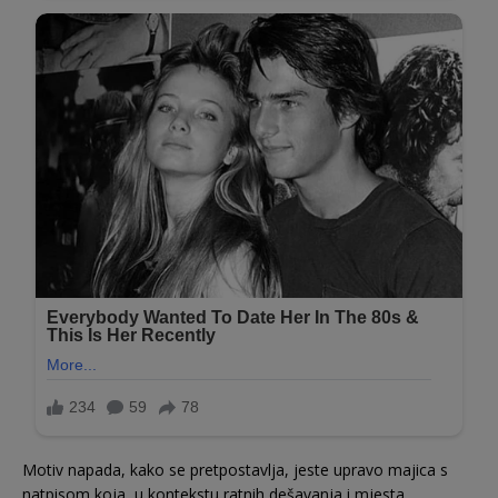
Motiv napada, kako se pretpostavlja, jeste upravo majica s
natpisom koja, u kontekstu ratnih dešavanja i mjesta