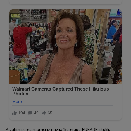
A zatim su ga momci iz navijačke grupe FUKARE istukli.