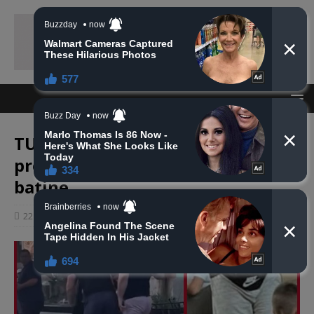
TUZLA: Policajac iz Zvornika
provocirao s majicom, pa dobio
batine
22 srpnja, 2025
haberhana