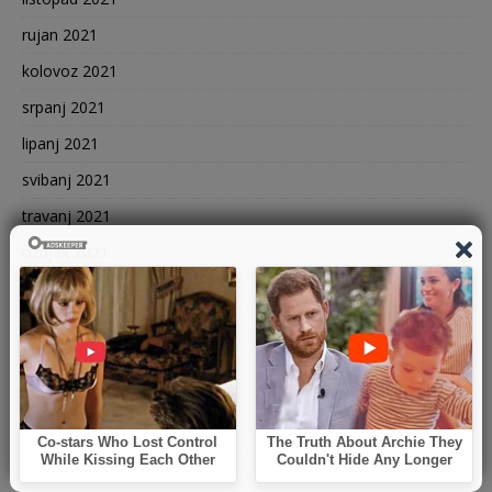
rujan 2021
kolovoz 2021
srpanj 2021
lipanj 2021
svibanj 2021
travanj 2021
ožujak 2021
veljača 2021
siječanj 2021
prosinac 2020
studeni 2020
listopad 2020
rujan 2020