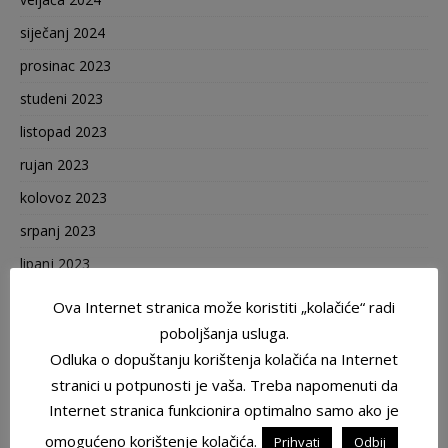
siječanj 2024
prosinac 2023
studeni 2023
listopad 2023
rujan 2023
kolovoz 2023
srpanj 2023
lipanj 2023
svibanj 2023
Ova Internet stranica može koristiti „kolačiće“ radi
travanj 2023
poboljšanja usluga.
Odluka o dopuštanju korištenja kolačića na Internet
ožujak 2023
stranici u potpunosti je vaša. Treba napomenuti da
veljača 2023
Internet stranica funkcionira optimalno samo ako je
siječanj 2023
omogućeno korištenje kolačića.
Prihvati
Odbij