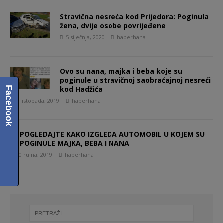
Stravična nesreća kod Prijedora: Poginula
žena, dvije osobe povrijeđene
5 siječnja, 2020
haberhana
Ovo su nana, majka i beba koje su
poginule u stravičnoj saobraćajnoj nesreći
kod Hadžića
Facebook
1 listopada, 2019
haberhana
POGLEDAJTE KAKO IZGLEDA AUTOMOBIL U KOJEM SU
POGINULE MAJKA, BEBA I NANA
30 rujna, 2019
haberhana