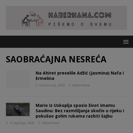
SAOBRAĆAJNA NESREĆA
Na Ahiret preselile Adžić (Jasmina) Nafa i
Ermelina
3 kolovoza, 2020
haberhana
Mario iz Uskoplja spasio život imamu
Saudinu: Bez razmišljanja skočio u rijeku i
pokušao golim rukama razbiti šajbu
15 siječnja, 2020
haberhana