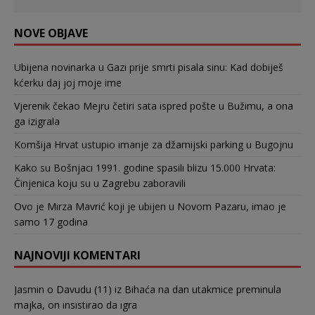
NOVE OBJAVE
Ubijena novinarka u Gazi prije smrti pisala sinu: Kad dobiješ
kćerku daj joj moje ime
Vjerenik čekao Mejru četiri sata ispred pošte u Bužimu, a ona
ga izigrala
Komšija Hrvat ustupio imanje za džamijski parking u Bugojnu
Kako su Bošnjaci 1991. godine spasili blizu 15.000 Hrvata:
Činjenica koju su u Zagrebu zaboravili
Ovo je Mirza Mavrić koji je ubijen u Novom Pazaru, imao je
samo 17 godina
NAJNOVIJI KOMENTARI
Jasmin
o
Davudu (11) iz Bihaća na dan utakmice preminula
majka, on insistirao da igra