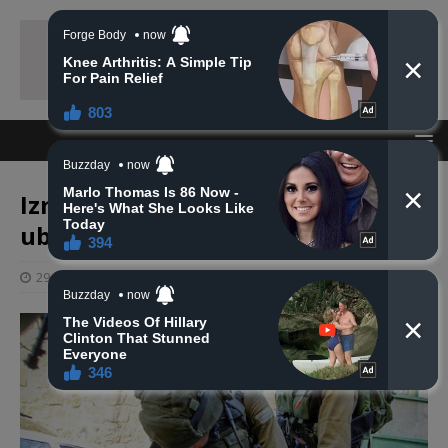
Izraelskim vojnicima imunitet za
ubijanje Palestinaca
29 svibnja, 2019
haberhana