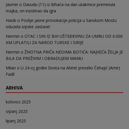
Jasmin
o
Davudu (11) iz Bihaća na dan utakmice preminula
majka, on insistirao da igra
Hasib
o
Poslije jasne provokacije policija u Sanskom Mostu
oduzela srpske zastave!
Nermin
o
OTAC I SIN IZ BIH UŠTEĐEVINU ZA UMRU OD 6.000
KM UPLATILI ZA NAROD TURSKE I SIRIJE
Nermin
o
ŽIVOTNA PRIČA NEDIMA BOTIĆA: NAJVEĆA ŽELJA JE
BILA DA PREŽIVIM I OBRADUJEM MAMU
Milan
o
U 24-oj godini života na Ahiret preselio Čehajić (Amir)
Fadil
ARHIVA
kolovoz 2025
srpanj 2025
lipanj 2025