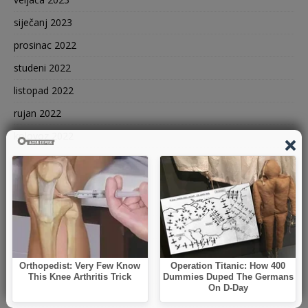
siječanj 2023
prosinac 2022
studeni 2022
listopad 2022
rujan 2022
kolovoz 2022
srpanj 2022
svibanj 2022
ožujak 2022
veljača 2022
siječanj 2022
prosinac 2021
studeni 2021