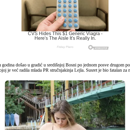
dam godina došao u gradić u središnjoj Bosni po jednom posve drugom po
 kojoj je već radila mlada PR stručnjakinja Lejla. Susret je bio fatalan za