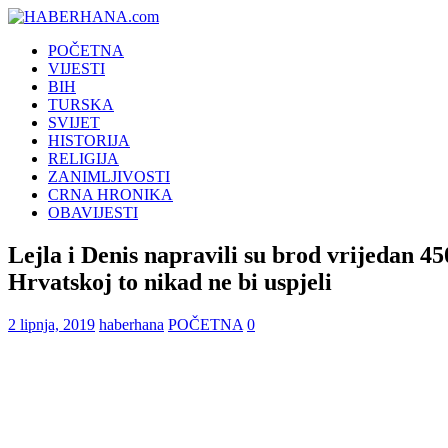
POČETNA
VIJESTI
BIH
TURSKA
SVIJET
HISTORIJA
RELIGIJA
ZANIMLJIVOSTI
CRNA HRONIKA
OBAVIJESTI
Lejla i Denis napravili su brod vrijedan 4
Hrvatskoj to nikad ne bi uspjeli
2 lipnja, 2019
haberhana
POČETNA
0