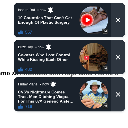
Samo za Slobodnu otkrivaju kako i zašto u