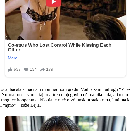
u očaj bacala situacija u mom radnom gradu. Vodila sam i udrugu “Viteško
 Normalno da sam u taj prvi tren u njegovim očima bila luda, ali malo 
 moguće kooperante, bilo da je riječ o vrhunskim staklarima, ljudima k
li “ajmo” – kaže Lejla.